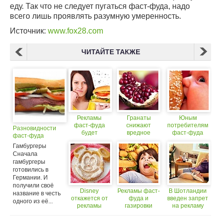
еду. Так что не следует пугаться фаст-фуда, надо
всего лишь проявлять разумную умеренность.
Источник:
www.fox28.com
ЧИТАЙТЕ ТАКЖЕ
Рекламы
Гранаты
Юным
фаст-фуда
снижают
потребителям
Разновидности
будет
вредное
фаст-фуда
фаст-фуда
меньше?
воздействие
высокий IQ не
Гамбургеры
фаст-фуда
светит
Сначала
гамбургеры
готовились в
Германии. И
получили своё
Disney
Рекламы фаст-
В Шотландии
название в честь
откажется от
фуда и
введен запрет
одного из её...
рекламы
газировки
на рекламу
фаст-фуда
станет меньше
фаст-фуда