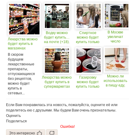
В Москве
Водку можно
Спиртное
увеличат
будет купить…
можно будет
Лекарства можно
число
на почте (+18).
купить только
будет купить в
торговых
с 21 года?
магазинах
автоматов, в
(+18)
В скором
которых
будущем
можно будет
купить
лекарственные
продукты
препараты,
отпускающиеся
Можно ли
Лекарства можно
Газировку
без рецептов,
использовать
будет купить в
можно будет
можно будет
в пищу еду,
супермаркетах
купить только
купить в
которую
по паспорту?
сетевых...
уронили на
пол?
Если Вам понравилась эта новость, пожалуйста, оцените её или
поделитесь ею с друзьями. Мы будем Вам очень признательны.
Оценить
Поделиться
Ошибка!
Это интересно