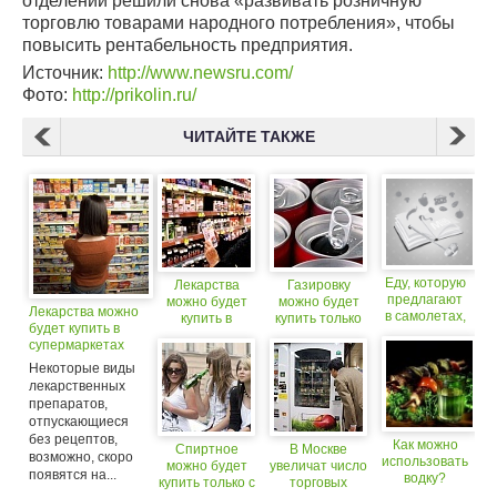
отделении решили снова «развивать розничную
торговлю товарами народного потребления», чтобы
повысить рентабельность предприятия.
Источник:
http://www.newsru.com/
Фото:
http://prikolin.ru/
ЧИТАЙТЕ ТАКЖЕ
Еду, которую
Лекарства
Газировку
предлагают
можно будет
можно будет
Лекарства можно
в самолетах,
купить в
купить только
будет купить в
можно будет
магазинах
по паспорту?
супермаркетах
купить
в магазинах
Некоторые виды
лекарственных
препаратов,
отпускающиеся
без рецептов,
Как можно
Спиртное
В Москве
возможно, скоро
использовать
можно будет
увеличат число
появятся на...
водку?
купить только с
торговых