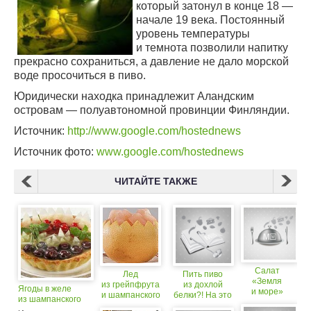
который затонул в конце 18 —
начале 19 века. Постоянный
уровень температуры
и темнота позволили напитку
прекрасно сохраниться, а давление не дало морской
воде просочиться в пиво.
Юридически находка принадлежит Аландским
островам — полуавтономной провинции Финляндии.
Источник:
http://www.google.com/hostednews
Источник фото:
www.google.com/hostednews
ЧИТАЙТЕ ТАКЖЕ
Салат
Лед
Пить пиво
«Земля
из грейпфрута
из дохлой
Ягоды в желе
и море»
и шампанского
белки?! На это
из шампанского
только