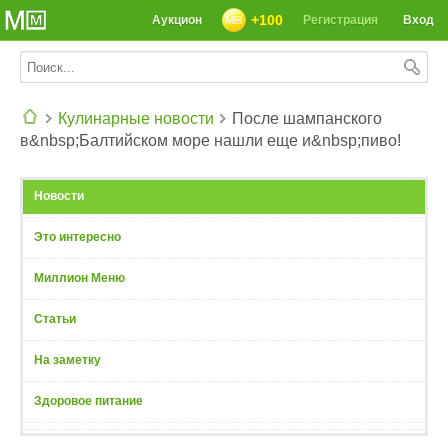
+100
Аукцион
Регистрация
Вход
Кулинарные новости
После шампанского
в&nbsp;Балтийском море нашли еще и&nbsp;пиво!
СЕГОДНЯ: 39142 РЕЦЕПТА
Новости
Это интересно
Миллион Меню
Статьи
На заметку
Здоровое питание