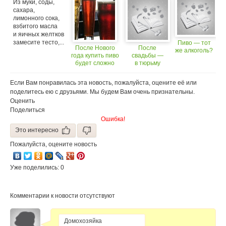
Из муки, соды,
шотландцы
сахара,
способны
лимонного сока,
взбитого масла
и яичных желтков
замесите тесто,...
Пиво — тот
После Нового
После
же алкоголь?
года купить пиво
свадьбы —
будет сложно
в тюрьму
(18+)
Если Вам понравилась эта новость, пожалуйста, оцените её или
поделитесь ею с друзьями. Мы будем Вам очень признательны.
Оценить
Поделиться
Ошибка!
Это интересно
Пожалуйста, оцените новость
Уже поделились: 0
Комментарии к новости отсутствуют