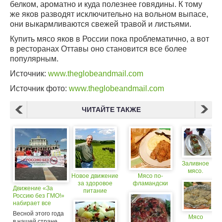
белком, ароматно и куда полезнее говядины. К тому
же яков разводят исключительно на вольном выпасе,
они выкармливаются свежей травой и листьями.
Купить мясо яков в России пока проблематично, а вот
в ресторанах Оттавы оно становится все более
популярным.
Источник:
www.theglobeandmail.com
Источник фото:
www.theglobeandmail.com
ЧИТАЙТЕ ТАКЖЕ
Заливное
мясо.
Новое движение
Мясо по-
за здоровое
фламандски
Движение «За
питание
Россию без ГМО!»
набирает
набирает все
обороты
больше
Весной этого года
Мясо
сторонников
в нашей стране