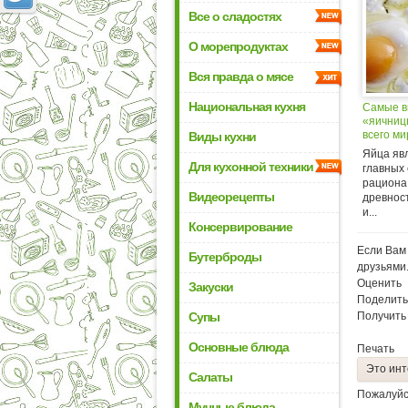
Все о сладостях
О морепродуктах
Вся правда о мясе
Национальная кухня
Самые в
«яичниц
всего ми
Виды кухни
Яйца яв
Для кухонной техники
главных
рациона
Видеорецепты
древнос
и...
Консервирование
Если Вам 
Бутерброды
друзьями
Оценить
Закуски
Поделить
Супы
Получить
Основные блюда
Печать
Это инт
Салаты
Пожалуйс
Мучные блюда