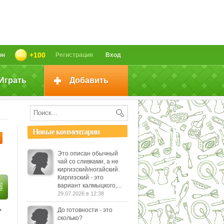
+100
он
Регистрация
Вход
Играть
Добавить
Новые комментарии
Это описан обычный
чай со сливками, а не
киргизский/ногайский.
Киргизский - это
вариант калмыцкого,...
29.07.2026 в 12:38
ь
До готовности - это
сколько?