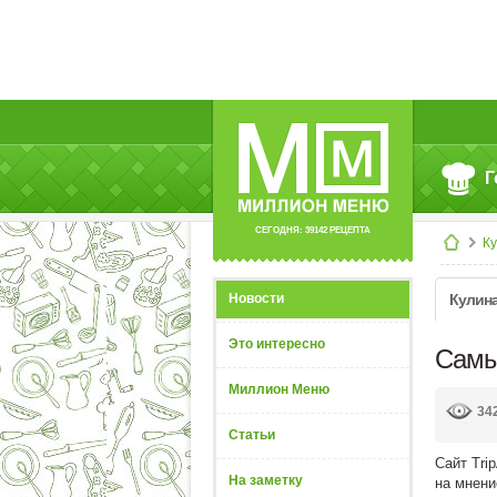
Г
СЕГОДНЯ: 39142 РЕЦЕПТА
К
Новости
Кулин
Это интересно
Самы
Миллион Меню
34
Статьи
Сайт Tri
На заметку
на мнени