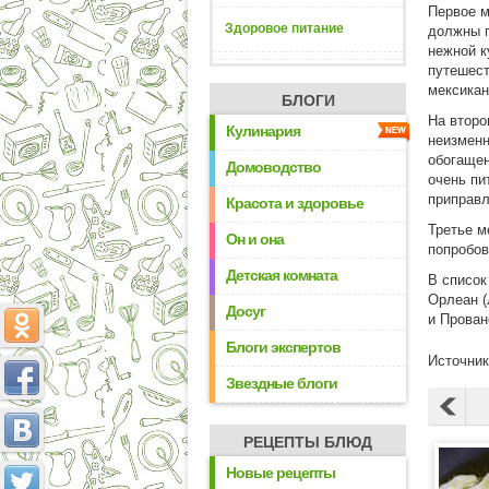
Первое м
Здоровое питание
должны п
нежной к
путешест
мексикан
БЛОГИ
На второ
Кулинария
неизменн
обогащен
Домоводство
очень пи
приправл
Красота и здоровье
Третье м
Он и она
попробов
Детская комната
В список
Орлеан (
Досуг
и Прован
Блоги экспертов
Источник:
Звездные блоги
РЕЦЕПТЫ БЛЮД
Новые рецепты