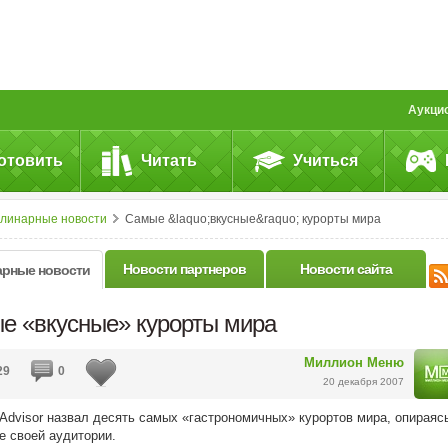
Аукци
отовить
Читать
Учиться
улинарные новости
Самые &laquo;вкусные&raquo; курорты мира
Новости партнеров
Новости сайта
арные новости
е «вкусные» курорты мира
Миллион Меню
29
0
20 декабря 2007
pAdvisor назвал десять самых «гастрономичных» курортов мира, опираяс
е своей аудитории.