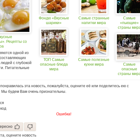
Фондю «Вкусные
Самые странные
Самые
шарики»
напитки мира
«пьющие»
страны мир
(18+)
кусные
ы». Рецепты со
ра
ляются одной из
 составляющих
ТОП Самые
Самые полезные
 людей с глубокой
опасные блюда
кухни мира
Самые
ти. Питательные
мира
опасные
страны мир
понравилась эта новость, пожалуйста, оцените её или поделитесь ею с
. Мы будем Вам очень признательны.
ся
 код
Ошибка!
ересно
та, оцените новость