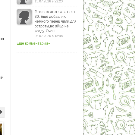
13.07.2026 в 22:23
Готовлю этот салат лет
30. Ещё добавляю
немного перец чили,для
остроты,но яйцо не
кладу. Очень...
06.07.2026 в 18:48
на
Еще комментарии»
ый