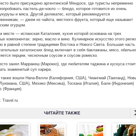
есто было присуждено аргентинской Мендосе, где туристы непременно
опробовать пастель-де-чокло — блюдо, которое готовится из очень
укурузы и мяса. Другой деликатес, который рекомендуется
венникам, — джем из чайота, местного фрукта, который еще называют
ским огурцом.
м месте — испанская Каталония, кухня которой основана на трех
ых компонентах: зерно, масло и вино. Кулинарное искусство этого регио
о в равной степени традициями Востока и Нового Света. Большая часть
тательных каталонских блюд включает в себя баклажаны, мясо, обильно
яется перцем, чесночным соусом и соусом ромеско.
есто занял Марракеш (Марокко), где любителям таджина и кускуса стоит
ать знаменитый суп харира.
 также вошли Напа-Велли (Калифорния, США), Чиангмай (Таиланд), Нов
Луизиана, США), Мехико (Мексика), Тоскана (Италия), Бали (Индонезия)
с (Франция).
 Travel.ru
ЧИТАЙТЕ ТАКЖЕ