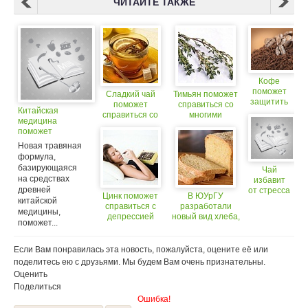
ЧИТАЙТЕ ТАКЖЕ
Кофе
поможет
Сладкий чай
Тимьян поможет
защитить
поможет
справиться со
Китайская
печень
справиться со
многими
медицина
стрессом
проблемами со
поможет
здоровьем
справиться
Новая травяная
с пищевой
формула,
аллергией
базирующаяся
Чай
на средствах
избавит
древней
от стресса
Цинк поможет
В ЮУрГУ
китайской
справиться с
разработали
медицины,
депрессией
новый вид хлеба,
поможет...
который
поможет
справиться со
Если Вам понравилась эта новость, пожалуйста, оцените её или
стрессом
поделитесь ею с друзьями. Мы будем Вам очень признательны.
Оценить
Поделиться
Ошибка!