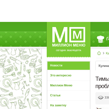
Г
СЕГОДНЯ: 39142 РЕЦЕПТА
К
Новости
Кулин
Это интересно
Тимь
проб
Миллион Меню
Статьи
33
На заметку