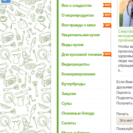
Все о сладостях
О морепродуктах
Вся правда о мясе
Смартфо
Национальная кухня
молодеж
проблем
Виды кухни
Чтобы в
происход
Для кухонной техники
здоровь
люди ча
Видеорецепты
обращаю
к...
Консервирование
Если Вам 
Бутерброды
друзьями
Оценить
Закуски
Поделить
Супы
Получить
Основные блюда
Печать
Это инт
Салаты
Пожалуйс
Мучные блюда