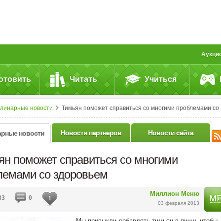
Аукци
отовить
Читать
Учиться
улинарные новости
Тимьян поможет справиться со многими проблемами со здоровьем
Новости партнеров
Новости сайта
арные новости
ян поможет справиться со многими
лемами со здоровьем
Миллион Меню
83
0
1
03 февраля 2013
Мы привыкли добавлять тимьян в пищу, чтобы