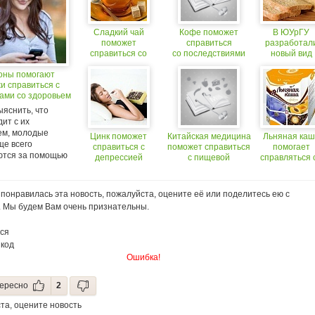
Сладкий чай
Кофе поможет
В ЮУрГУ
поможет
справиться
разработал
справиться со
со последствиями
новый вид
стрессом
стресса
хлеба, котор
ны помогают
поможет
и справиться с
справиться 
ами со здоровьем
стрессом
ыяснить, что
ит с их
ем, молодые
Цинк поможет
Китайская медицина
Льняная каш
ще всего
справиться с
поможет справиться
помогает
тся за помощью
депрессией
с пищевой
справляться 
аллергией
многими
недугами
понравилась эта новость, пожалуйста, оцените её или поделитесь ею с
. Мы будем Вам очень признательны.
ся
 код
Ошибка!
ересно
2
та, оцените новость