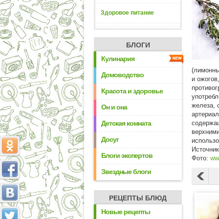
Здоровое питание
БЛОГИ
Кулинария
(лимонны
Домоводство
и ожогов
противог
Красота и здоровье
употребл
железа, 
Он и она
артериал
Детская комната
содержащ
верхними
Досуг
использо
Источни
Блоги экспертов
Фото:
www
Звездные блоги
РЕЦЕПТЫ БЛЮД
Новые рецепты