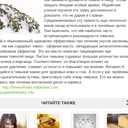
придать блюдам особый аромат. Индийские
ученые изучили эту траву досконально и
доказали, что не даром в странах
Средиземноморья эту пряность еще несколько
веков назад использовали и в лечебных целях.
Они выяснили, что обе наиболее часто
встречающиеся разновидности тимьяна
й и обыкновенный) одинаково эффективны при лечении укусов насеком
, так как содержат тимол - эфирное масло, обладающее антисептически
рибковым эффектом. Это же масло помогает пищеварению при
ении тяжелой пищи. Листья тимьяна содержат большое количество кали
селена и марганца. Соответственно, он благотворно влияет на
ьное давление, снимает усталость и повышает настроение. Витамин А,
ийся в тимьяне важен для здоровья кожи и глаз. А если у вас проблем
 дыхательным путями, приготовьте себе отвар тимьяна. Его же можно
вать при лечении воспаления десен и кариеса.
к:
http://timesofindia.indiatimes.com
.greenfireherbs.info
ЧИТАЙТЕ ТАКЖЕ