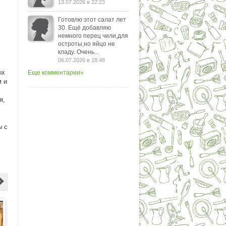
13.07.2026 в 22:23
Готовлю этот салат лет
30. Ещё добавляю
немного перец чили,для
остроты,но яйцо не
кладу. Очень...
06.07.2026 в 18:48
ых
Еще комментарии»
м и
я,
ы с