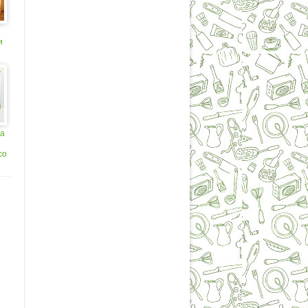
и
ый
со
а
со