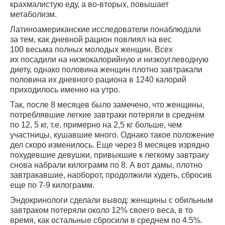
крахмалистую еду, а во-вторых, повышает
метаболизм.
Латиноамериканские исследователи понаблюдали
за тем, как дневной рацион повлиял на вес
100 весьма полных молодых женщин. Всех
их посадили на низкокалорийную и низкоуглеводную
диету, однако половина женщин плотно завтракали
половина их дневного рациона в 1240 калорий
приходилось именно на утро.
Так, после 8 месяцев было замечено, что женщины,
потреблявшие легкие завтраки потеряли в среднем
по 12, 5 кг, т.е. примерно на 2,5 кг больше, чем
участницы, кушавшие много. Однако такое положение
дел скоро изменилось. Еще через 8 месяцев изрядно
похудевшие девушки, привыкшие к легкому завтраку
снова набрали килограмм по 8. А вот дамы, плотно
завтракавшие, наоборот, продолжили худеть, сбросив
еще по 7-9 килограмм.
Эндокринологи сделали вывод: женщины с обильным
завтраком потеряли около 12% своего веса, в то
время, как остальные сбросили в среднем по 4.5%.