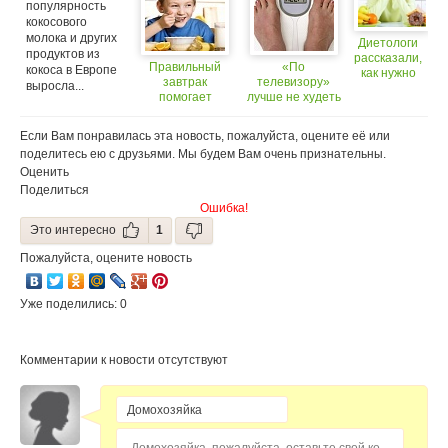
популярность
кокосового
молока и других
Диетологи
продуктов из
рассказали,
Правильный
«По
кокоса в Европе
как нужно
завтрак
телевизору»
выросла...
правильно
помогает
лучше не худеть
худеть
хорошо учиться
Если Вам понравилась эта новость, пожалуйста, оцените её или
поделитесь ею с друзьями. Мы будем Вам очень признательны.
Оценить
Поделиться
Ошибка!
Это интересно
1
Пожалуйста, оцените новость
Уже поделились: 0
Комментарии к новости отсутствуют