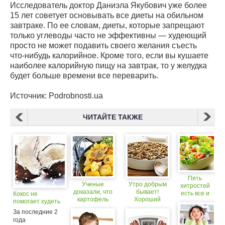
Исследователь доктор Даниэла Якубович уже более
15 лет советует основывать все диеты на обильном
завтраке. По ее словам, диеты, которые запрещают
только углеводы часто не эффективны — худеющий
просто не может подавить своего желания съесть
что-нибудь
калорийное. Кроме того, если вы кушаете
наиболее калорийную пищу на завтрак, то у желудка
будет больше времени все переварить.
Источник: Podrobnosti.ua
ЧИТАЙТЕ ТАКЖЕ
Пять
Ученые
Утро добрым
хитростей
доказали, что
бывает!
есть все и
Кокос не
картофель
Хороший
худеть
помогает худеть
помогает худеть
завтрак
За последние 2
помогает!
года