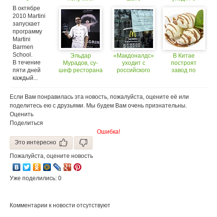
барменов
путевки на
российского
В октябре
в Москве!
Всероссийский
рынка? (18+)
2010 Martini
финал WCC
запускает
2014
программу
Martini
Barmen
School.
Эльдар
«Макдоналдс»
В Китае
В течение
Мурадов, су-
уходит с
построят
пяти дней
шеф ресторана
российского
завод по
«Мансарда» в
рынка?
производству
каждый...
Санкт-
российского
Петербуре, стал
мороженого
Если Вам понравилась эта новость, пожалуйста, оцените её или
победителем
поделитесь ею с друзьями. Мы будем Вам очень признательны.
регионального
этапа конкурса
Оценить
S.Pellegrino
Поделиться
Young Chef
Ошибка!
Это интересно
Пожалуйста, оцените новость
Уже поделились: 0
Комментарии к новости отсутствуют