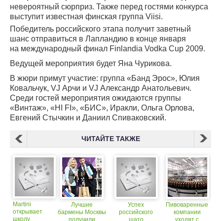
невероятный сюрприз. Также перед гостями конкурса
выступит известная финская группа Viisi.
Победитель российского этапа получит заветный
шанс отправиться в Лапландию в конце января
на международный финал Finlandia Vodka Cup 2009.
Ведущей мероприятия будет Яна Чурикова.
В жюри примут участие: группа «Банд Эрос», Юлия
Ковальчук, VJ Арчи и VJ Александр Анатольевич.
Среди гостей мероприятия ожидаются группы
«Винтаж», «HI FI», «БИС», Иракли, Ольга Орлова,
Евгений Стычкин и Даниил Спиваковский.
ЧИТАЙТЕ ТАКЖЕ
Martini
Лучшие
Успех
Пивоваренные
открывает
бармены Москвы
российского
компании
школу
получили
шато
уходят с