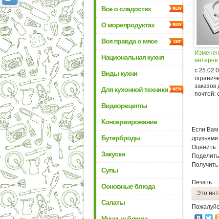
Все о сладостях
О морепродуктах
Вся правда о мясе
Изменен
Национальная кухня
интерне
с 25.02.
Виды кухни
огранич
заказов 
Для кухонной техники
почтой: 
Видеорецепты
Консервирование
Если Вам 
Бутерброды
друзьями
Оценить
Закуски
Поделить
Получить
Супы
Печать
Основные блюда
Это инт
Салаты
Пожалуйс
Мучные блюда