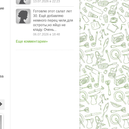
13.07.2026 в 22:23
вие
Готовлю этот салат лет
30. Ещё добавляю
немного перец чили,для
остроты,но яйцо не
кладу. Очень...
06.07.2026 в 18:48
Еще комментарии»
ва