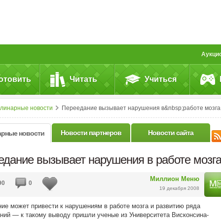
Аукци
отовить
Читать
Учиться
улинарные новости
Переедание вызывает нарушения в&nbsp;работе мозга
Новости партнеров
Новости сайта
арные новости
едание вызывает нарушения в работе мозг
Миллион Меню
90
0
19 декабря 2008
ие может привести к нарушениям в работе мозга и развитию ряда
ний — к такому выводу пришли ученые из Университета Висконсина-