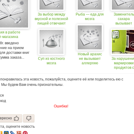
За выбор между
Рыба — еда для
Заменител
вкусной и полезной
мозга
сахара
пищей отвечают
вызывает
разные зоны мозга
диарею
ия в работе
и ожирение
т-магазина
08г. введено
ение на прием
для доставки книг
Новый арахис
сумма заказа...
Суп из костного
не вызывает
За нарушен
мозга
аллергию
маркировки
продуктов с
ГМО будут
штрафоват
понравилась эта новость, пожалуйста, оцените её или поделитесь ею с
. Мы будем Вам очень признательны.
ся
 код
Ошибка!
ересно
та, оцените новость