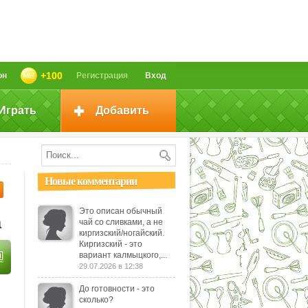
+100
он
Регистрация
Вход
Играть
Добавить
Новые комментарии
Это описан обычный
а
чай со сливками, а не
киргизский/ногайский.
Киргизский - это
вариант калмыцкого,...
29.07.2026 в 12:38
До готовности - это
сколько?