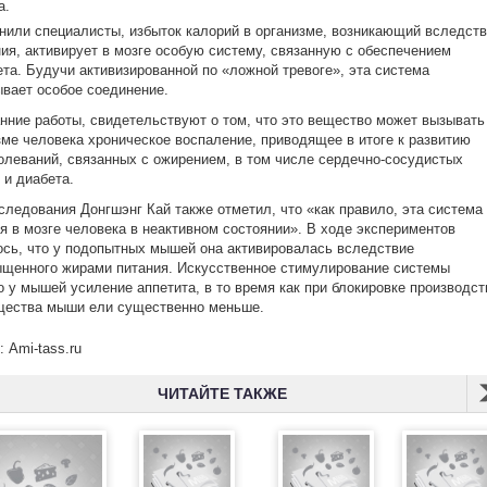
а.
нили специалисты, избыток калорий в организме, возникающий вследст
ия, активирует в мозге особую систему, связанную с обеспечением
та. Будучи активизированной по «ложной тревоге», эта система
вает особое соединение.
нние работы, свидетельствуют о том, что это вещество может вызывать
зме человека хроническое воспаление, приводящее в итоге к развитию
олеваний, связанных с ожирением, в том числе сердечно-сосудистых
 и диабета.
следования Донгшэнг Кай также отметил, что «как правило, эта система
я в мозге человека в неактивном состоянии». В ходе экспериментов
сь, что у подопытных мышей она активировалась вследствие
щенного жирами питания. Искусственное стимулирование системы
 у мышей усиление аппетита, в то время как при блокировке производст
щества мыши ели существенно меньше.
: Ami-tass.ru
ЧИТАЙТЕ ТАКЖЕ