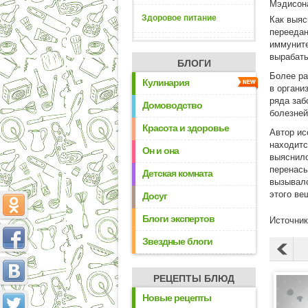
Мэдисон
Здоровое питание
Как выяс
переедан
иммуните
вырабаты
БЛОГИ
Более ра
Кулинария
в органи
ряда заб
Домоводство
болезней
Красота и здоровье
Автор ис
находитс
Он и она
выяснило
перенасы
Детская комната
вызывало
этого ве
Досуг
Блоги экспертов
Источник
Звездные блоги
РЕЦЕПТЫ БЛЮД
Новые рецепты