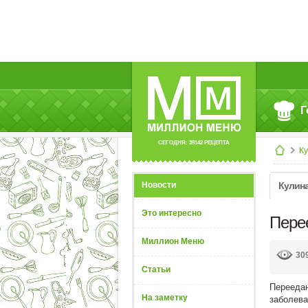
Г
СЕГОДНЯ: 39142 РЕЦЕПТА
К
Новости
Кулин
Это интересно
Пере
Миллион Меню
30
Статьи
Переедан
На заметку
заболева