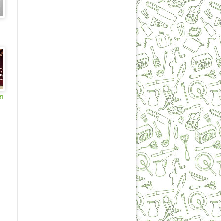
ь
!
ия
ь