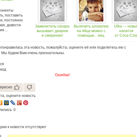
поненты
ь, поставить
 и, постоянно
ая, довести
Заменитель сахара
Вылечить аллергию
Ultra — новы
я....
вызывает диарею
на яйца можно с
напиток
и ожирение!
помощью... яиц
от Coca-Col
понравилась эта новость, пожалуйста, оцените её или поделитесь ею с
. Мы будем Вам очень признательны.
ся
 код
Ошибка!
ересно
та, оцените новость
лились: 0
рии к новости отсутствуют