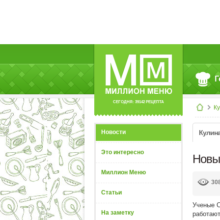
Г
СЕГОДНЯ: 39142 РЕЦЕПТА
К
Новости
Кулин
Это интересно
Новы
Миллион Меню
30
Статьи
Ученые С
На заметку
работают