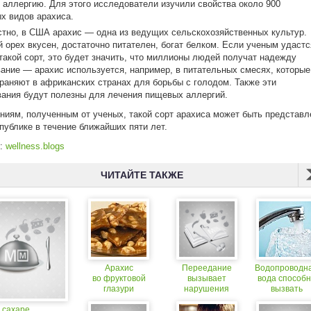
аллергию. Для этого исследователи изучили свойства около 900
х видов арахиса.
стно, в США арахис — одна из ведущих сельскохозяйственных культур.
 орех вкусен, достаточно питателен, богат белком. Если ученым удастс
такой сорт, это будет значить, что миллионы людей получат надежду
ание — арахис используется, например, в питательных смесях, которые
раняют в африканских странах для борьбы с голодом. Также эти
ания будут полезны для лечения пищевых аллергий.
ниям, полученным от ученых, такой сорт арахиса может быть представл
публике в течение ближайших пяти лет.
к:
wellness.blogs
ЧИТАЙТЕ ТАКЖЕ
Арахис
Переедание
Водопроводн
во фруктовой
вызывает
вода способ
глазури
нарушения
вызвать
в работе мозга
аллергию
 сахаре