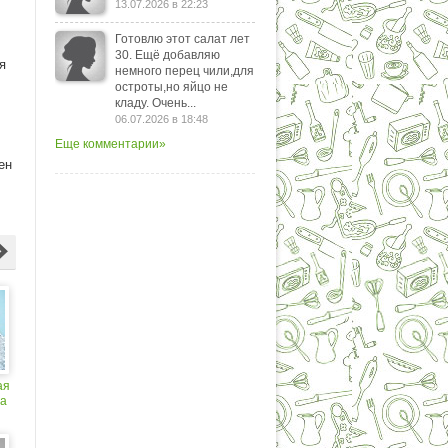
13.07.2026 в 22:23
Готовлю этот салат лет
30. Ещё добавляю
я
немного перец чили,для
остроты,но яйцо не
кладу. Очень...
06.07.2026 в 18:48
Еще комментарии»
ен
ая
на