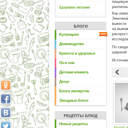
пищевую 
различны
Здоровое питание
Как изве
Земляной
вывести 
БЛОГИ
на выжив
распрост
Кулинария
исследов
Домоводство
По сведе
широкой 
Красота и здоровье
Источни
Он и она
Детская комната
Досуг
Блоги экспертов
Звездные блоги
РЕЦЕПТЫ БЛЮД
Новые рецепты
Арахис в