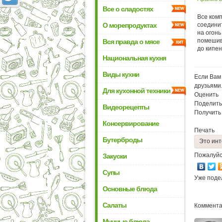
Все о сладостях
Все ком
О морепродуктах
соединит
на огонь
помешив
Вся правда о мясе
до кипени
Национальная кухня
Виды кухни
Если Вам 
друзьями
Для кухонной техники
Оценить
Поделить
Видеорецепты
Получить
Консервирование
Печать
Бутерброды
Это инт
Пожалуйс
Закуски
Супы
Уже поде
Основные блюда
Салаты
Коммента
Мучные блюда