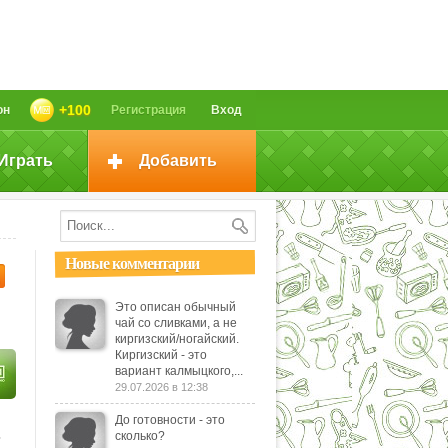
+100
он
Регистрация
Вход
Играть
Добавить
Новые комментарии
Это описан обычный
чай со сливками, а не
киргизский/ногайский.
Киргизский - это
вариант калмыцкого,...
29.07.2026 в 12:38
До готовности - это
ь
сколько?