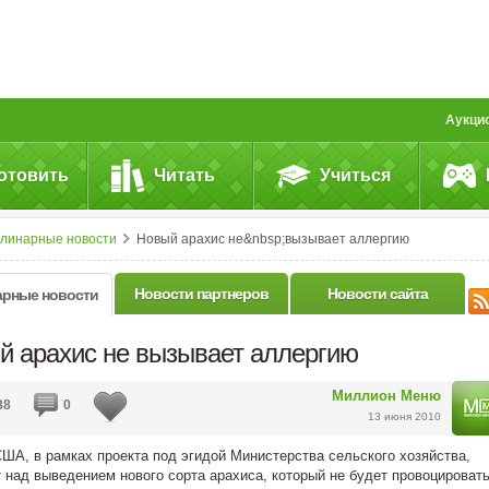
Аукци
отовить
Читать
Учиться
улинарные новости
Новый арахис не&nbsp;вызывает аллергию
Новости партнеров
Новости сайта
арные новости
й арахис не вызывает аллергию
Миллион Меню
88
0
13 июня 2010
ША, в рамках проекта под эгидой Министерства сельского хозяйства,
 над выведением нового сорта арахиса, который не будет провоцироват