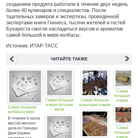
созданием продукта работали в течение двух недель
более 40 кулинаров и специалистов. После
тщательных замеров и экспертизы, проведенной
экспертами книги Гиннеса, тысячи жителей и гостей
Бухареста смогли насладиться вкусом и ароматом
самой большой в мире колбасы.
Источник: ИТАР-ТАСС
ЧИТАЙТЕ ТАКЖЕ
Самая
большая
Самая большая
Самая большая
в мире
в мире бутылка
шоколадка в мире
устрица
Самая большая
виски
колбаса в мире
В течение 6 часов
мастер мясного
Самая
дела из Грюндау
большая
Дирк Бауман
в мире