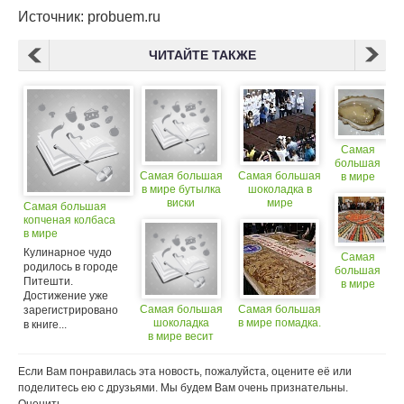
Источник: probuem.ru
ЧИТАЙТЕ ТАКЖЕ
Самая
большая
Самая большая
Самая большая
в мире
в мире бутылка
шоколадка в
устрица
виски
мире
Самая большая
копченая колбаса
в мире
Кулинарное чудо
Самая
родилось в городе
большая
Питешти.
в мире
Достижение уже
мозаика
Самая большая
Самая большая
зарегистрировано
из суши
шоколадка
в мире помадка.
в книге...
в мире весит
более четырех
тонн!
Если Вам понравилась эта новость, пожалуйста, оцените её или
поделитесь ею с друзьями. Мы будем Вам очень признательны.