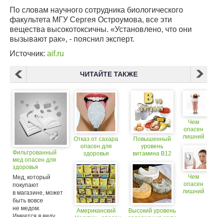
По словам научного сотрудника биологического
факультета МГУ Сергея Остроумова, все эти
вещества высокотоксичны. «Установлено, что они
вызывают рак», - пояснил эксперт.
Источник:
aif.ru
ЧИТАЙТЕ ТАКЖЕ
Чем
опасен
лишний
Отказ от сахара
Повышенный
вес?
опасен для
уровень
Фильтрованный
здоровья
витамина В12
мед опасен для
опасен для
здоровья
здоровья
Чем
Мед, который
опасен
покупают
лишний
в магазине, может
вес?
быть вовсе
не медом.
Американский
Высокий уровень
Имеется в виду...