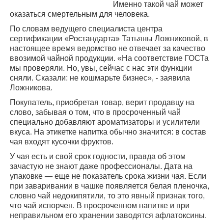
Именно такой чай может
оказаться смертельным для человека.
По словам ведущего специалиста центра
сертификации «Ростандарта» Татьяны Ложниковой, в
настоящее время ведомство не отвечает за качество
ввозимой чайной продукции. «На соответствие ГОСТа
мы проверяли. Но, увы, сейчас с нас эти функции
сняли. Сказали: не кошмарьте бизнес», - заявила
Ложникова.
Покупатель, приобретая товар, верит продавцу на
слово, забывая о том, что в просроченный чай
специально добавляют ароматизаторы и усилители
вкуса. На этикетке напитка обычно значится: в состав
чая входят кусочки фруктов.
У чая есть и свой срок годности, правда об этом
зачастую не знают даже профессионалы. Дата на
упаковке — еще не показатель срока жизни чая. Если
при заваривании в чашке появляется белая пленочка,
словно чай недокипятили, то это явный признак того,
что чай испорчен. В просроченном напитке и при
неправильном его хранении заводятся афлатоксины.