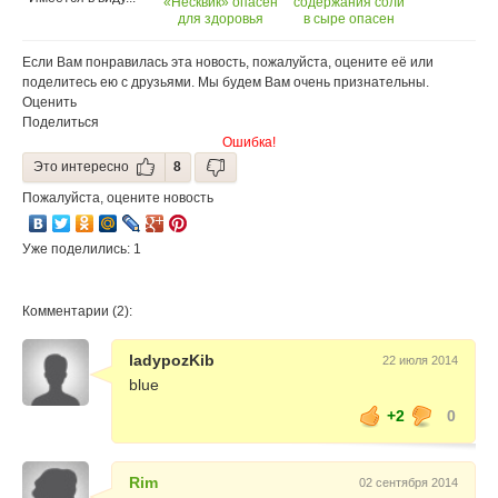
«Несквик» опасен
содержания соли
для здоровья
в сыре опасен
для здоровья
Если Вам понравилась эта новость, пожалуйста, оцените её или
поделитесь ею с друзьями. Мы будем Вам очень признательны.
Оценить
Поделиться
Ошибка!
Это интересно
8
Пожалуйста, оцените новость
Уже поделились: 1
Комментарии (2):
ladypozKib
22 июля 2014
blue
+2
0
Rim
02 сентября 2014