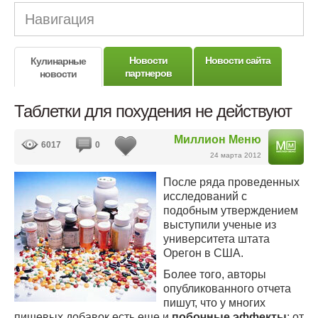
Навигация
Новости
Новости сайта
Кулинарные
партнеров
новости
Таблетки для похудения не действуют
Миллион Меню
6017
0
24 марта 2012
После ряда проведенных
исследований с
подобным утверждением
выступили ученые из
университета штата
Орегон в США.
Более того, авторы
опубликованного отчета
пишут, что у многих
пищевых добавок есть еще и
побочные эффекты
: от