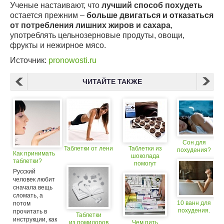
Ученые настаивают, что
лучший способ похудеть
остается прежним –
больше двигаться и отказаться
от потребления лишних жиров и сахара
,
употреблять цельнозерновые продуты, овощи,
фрукты и нежирное мясо.
Источник:
pronowosti.ru
ЧИТАЙТЕ ТАКЖЕ
Сон для
Таблетки от лени
Таблетки из
похудения?
Как принимать
шоколада
таблетки?
помогут
предотвращать
Русский
инфаркты и
человек любит
инсульты
сначала вещь
сломать, а
10 ванн для
потом
похудения.
прочитать в
Таблетки
инструкции, как
из помидоров
Чем пить