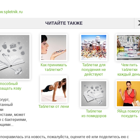
.spletnik.ru
ЧИТАЙТЕ ТАКЖЕ
Как принимать
Таблетки для
Чем пить
таблетки?
похудения не
таблетки
действуют
каждый день
не лучше л
 способный
умереть
ращать язву
раньше?
гурт,
танный
Таблетки от лени
ми
Таблетки
Яйца помогу
истами, может
из помидоров
похудеть
 с бактериями,
щими...
понравилась эта новость, пожалуйста, оцените её или поделитесь ею с