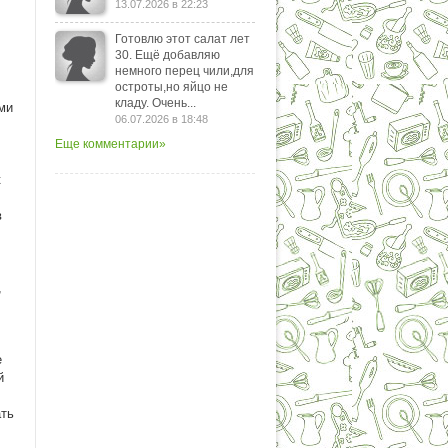
13.07.2026 в 22:23
Готовлю этот салат лет
30. Ещё добавляю
немного перец чили,для
остроты,но яйцо не
кладу. Очень...
ми
06.07.2026 в 18:48
Еще комментарии»
к
в
,
е
й
ать