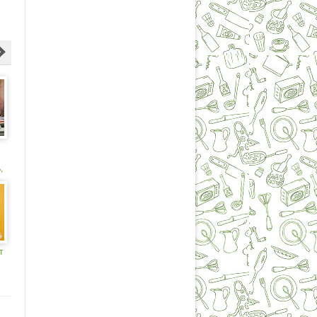
,
и
т