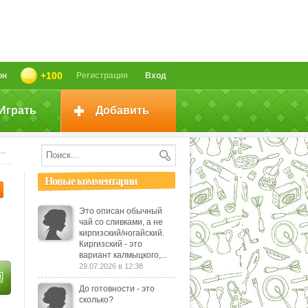
+100
он
Регистрация
Вход
Играть
Добавить
Новые комментарии
Это описан обычный
чай со сливками, а не
киргизский/ногайский.
Киргизский - это
вариант калмыцкого,...
29.07.2026 в 12:38
До готовности - это
сколько?