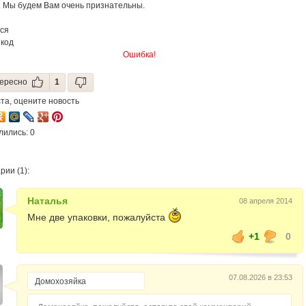
. Мы будем Вам очень признательны.
ся
 код
Ошибка!
ересно
1
та, оцените новость
лились: 0
ии (1):
Наталья
08 апреля 2014
Мне две упаковки, пожалуйста
+1
0
07.08.2026 в 23:53