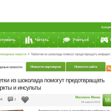
Аукци
отовить
Читать
Учиться
улинарные новости
Таблетки из шоколада помогут предотвращать инфаркты и инсульты
Новости партнеров
Новости сайта
арные новости
етки из шоколада помогут предотвращать
ркты и инсульты
Миллион Меню
34
1
08 апреля 2014
Американские ученые разработали таблетки из