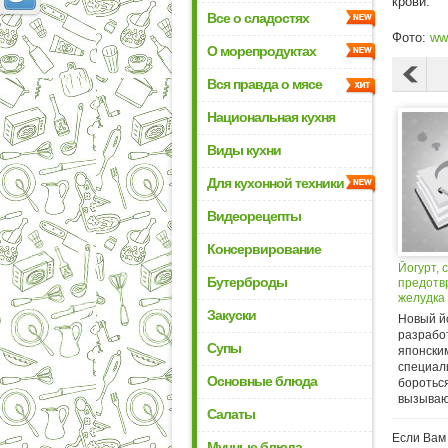
крови.
Все о сладостях
Фото:
www
О морепродуктах
Вся правда о мясе
Национальная кухня
Виды кухни
Для кухонной техники
Видеорецепты
Консервирование
Йогурт,
Бутерброды
предотв
желудка
Закуски
Новый йо
разрабо
Супы
японски
специал
Основные блюда
бороться
вызываю
Салаты
Если Вам 
Мучные блюда