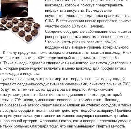
шоколада, которые помогут предотвращать
инфаркты и инсульты. Исследование
осуществлялось при поддержке правительства
США. В тестировании новых препаратов примут
участие около 18 тысяч человек.
Сердечно-сосудистые заболевания стали самы
распространенными недугами нашего времени.
Чтобы снизить риск их развития, важно
поддерживать в норме уровень артериального
. К числу продуктов, помогающих его снижать, относится шоколад. Рис
ии снизится почти на 40%, если каждый день съедать не менее 6 г
. Такие выводы сделали специалисты немецкого института диетологии 
, которые рекомендуют включать в меню шоколад для профилактики
 миокарда и инсульта.
 ученые выяснили, что риск смерти от сердечного приступа у людей,
страдают сердечно-сосудистыми заболеваниями, снизится почти на 70%
 будут есть темный шоколад два раза в неделю. Американские
сты утверждают, что биоактивные соединения в шоколаде, который
 свыше 70% какао, уменьшают склеивание тромбоцитов. Шоколад
т образование атеросклеротических бляшек на стенках сосудов, а такж
в сосудах сердца и мозга, причем действует подобно аспирину. Причино
х приступов зачастую становится именно закупорка кровяным тромбом
 коронарной артерии. Флавонолы какао, как и аспирин, способны улучш
е таких больных благодаря тому, что они уменьшают свертываемость