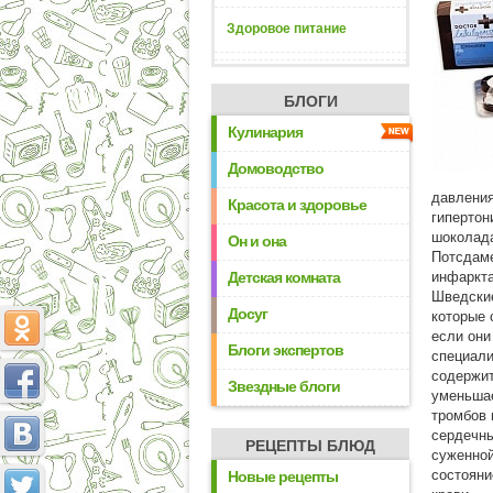
Здоровое питание
БЛОГИ
Кулинария
Домоводство
давления
Красота и здоровье
гипертон
шоколада
Он и она
Потсдаме
Детская комната
инфаркта
Шведские
Досуг
которые 
если они
Блоги экспертов
специали
содержит
Звездные блоги
уменьшае
тромбов 
сердечны
РЕЦЕПТЫ БЛЮД
суженной
состояни
Новые рецепты