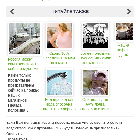
ЧИТАЙТЕ ТАКЖЕ
Чашка
кофе в
Около 30%
Более половины
день
населения Земли
населения Земли
Россия может
способна
страдает
страдает из-за
сама обеспечить
снизить
ожирением
неправильного
себя продуктами
риск
питания
развития
Какие только
рака
продукты не
печени
представлены
сейчас на полках
наших
Водопроводная
Оригинальная
магазинов!
вода способна
бутылочка
Правда,
вызвать аллергию
способна отбить
половина...
у детей желание
пить газировку
Если Вам понравилась эта новость, пожалуйста, оцените её или
поделитесь ею с друзьями. Мы будем Вам очень признательны.
Оценить
Поделиться