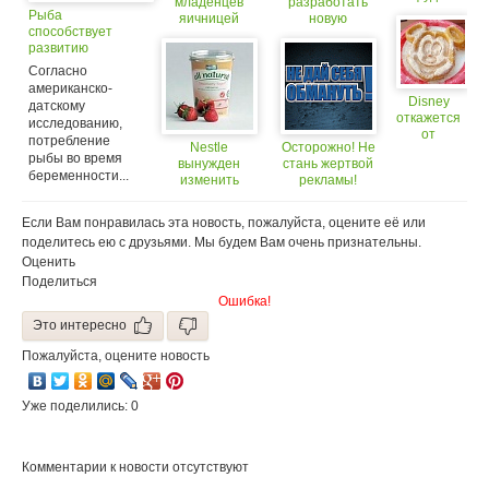
младенцев
разработать
будет
Рыба
яичницей
новую
меньше?
способствует
и орехами. Это
технологию
развитию
полезно!
производства
младенцев
мороженого
Согласно
американско-
Disney
датскому
откажется
исследованию,
от
потребление
Nestle
Осторожно! Не
рекламы
рыбы во время
вынужден
стань жертвой
фаст-
беременности...
изменить
рекламы!
фуда
рекламный
слоган йогурта
Если Вам понравилась эта новость, пожалуйста, оцените её или
поделитесь ею с друзьями. Мы будем Вам очень признательны.
Оценить
Поделиться
Ошибка!
Это интересно
Пожалуйста, оцените новость
Уже поделились: 0
Комментарии к новости отсутствуют