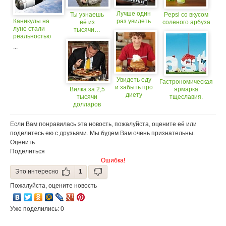
Лучше один
Ты узнаешь
Pepsi со вкусом
Каникулы на
раз увидеть
её из
соленого арбуза
луне стали
тысячи…
реальностью
...
Увидеть еду
Гастрономическая
и забыть про
Вилка за 2,5
ярмарка
диету
тысячи
тщеславия.
долларов
Увидеть и
попробовать!
Если Вам понравилась эта новость, пожалуйста, оцените её или
поделитесь ею с друзьями. Мы будем Вам очень признательны.
Оценить
Поделиться
Ошибка!
Это интересно
1
Пожалуйста, оцените новость
Уже поделились: 0