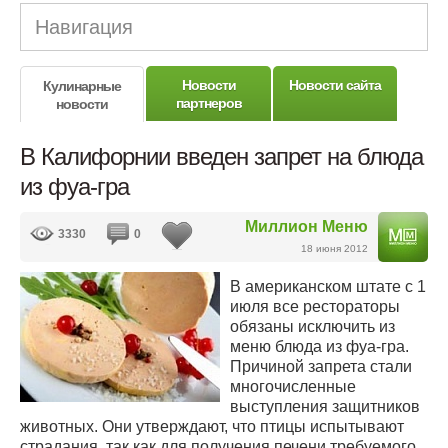
Навигация
Новости
Новости сайта
Кулинарные
партнеров
новости
В Калифорнии введен запрет на блюда
из фуа-гра
Миллион Меню
3330
0
18 июня 2012
В американском штате с 1
июля все рестораторы
обязаны исключить из
меню блюда из фуа-гра.
Причиной запрета стали
многочисленные
выступления защитников
животных. Они утверждают, что птицы испытывают
страдания, так как для получения печени требуемого