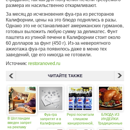
размера их насильственно откармливают.
За месяц до исчезновения фуа-гра из ресторанов
Калифорнии, цены на это блюдо поднялись в разы.
Однако это не останавливает американских гурманов,
готовых выложить любую сумму за деликатес. Фунт
паштета из утиной печени в Калифорнии стоит около
60 долларов за фунт (450 г). Из-за невероятного
ажиотажа фуа-гра появилось даже в меню тех
заведений, где его никогда не готовили.
Источник:
restoranoved.ru
ЧИТАЙТЕ ТАКЖЕ
Фуа-гра
Pepsi посчитали
БЛЮДА ИЗ
В Шотландии
запретят и в
слишком
ИНДЕЙКИ.
введен запрет
Калифорнии
канцерогенной,
Традиционные
на рекламу
но... только в
блюда из