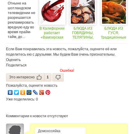
фаст-фуда
Калифорнии
домашней
Отныне на
птицы
шотландском
телевидении не
разрешается
рекламировать
вредную еду во
В Калифорнии
БЛЮДА ИЗ
БЛЮДА ИЗ
время прайм-
работает
ГОВЯДИНЫ,
ГУСЯ.
тайм, до...
«Вампирская
ТЕЛЯТИНЫ,
Традиционные
винодельня»
БАРАНИНЫ И
блюда из
РАЗНОГО МЯСА
домашней
Если Вам понравилась эта новость, пожалуйста, оцените её или
. Традиционные
птицы
поделитесь ею с друзьями. Мы будем Вам очень признательны.
мясные блюда
Оценить
Поделиться
Ошибка!
Это интересно
1
Пожалуйста, оцените новость
Уже поделились: 0
Комментарии к новости отсутствуют