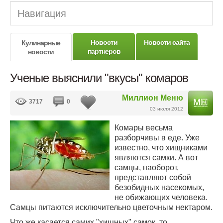
Навигация
Новости
Новости сайта
Кулинарные
партнеров
новости
Ученые выяснили "вкусы" комаров
Миллион Меню
3717
0
03 июля 2012
Комары весьма
разборчивы в еде. Уже
известно, что хищниками
являются самки. А вот
самцы, наоборот,
представляют собой
безобидных насекомых,
не обижающих человека.
Самцы питаются исключительно цветочным нектаром.
Что же касается самих "хищных" самок, то,