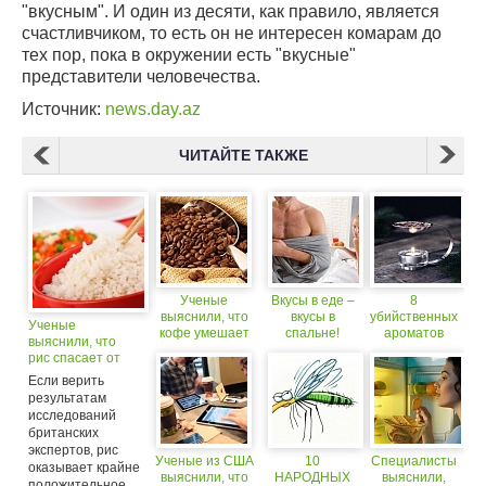
"вкусным". И один из десяти, как правило, является
счастливчиком, то есть он не интересен комарам до
тех пор, пока в окружении есть "вкусные"
представители человечества.
Источник:
news.day.az
ЧИТАЙТЕ ТАКЖЕ
Ученые
Вкусы в еде –
8
выяснили, что
вкусы в
убийственных
Ученые
кофе умешает
спальне!
ароматов
выяснили, что
вероятность
против
рис спасает от
возникновения
комаров
бессонницы
Если верить
тромбов
результатам
исследований
британских
экспертов, рис
Ученые из США
10
Специалисты
оказывает крайне
выяснили, что
НАРОДНЫХ
выяснили,
положительное...