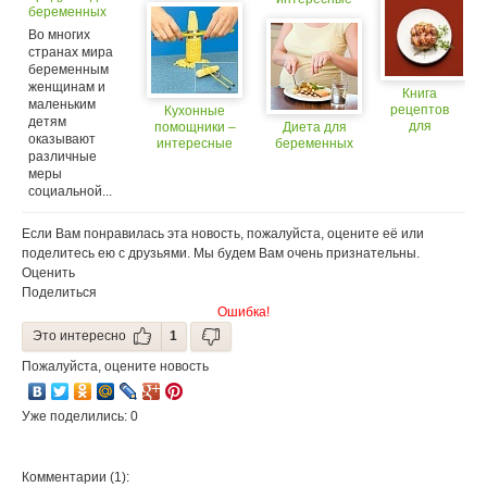
беременных
приспособления
могут заменить
и гаджеты
Во многих
денежными
странах мира
компенсациями
беременным
женщинам и
Книга
маленьким
рецептов
Кухонные
детям
для
помощники –
Диета для
оказывают
беременных
интересные
беременных
различные
приспособления
меры
и гаджеты
социальной...
Если Вам понравилась эта новость, пожалуйста, оцените её или
поделитесь ею с друзьями. Мы будем Вам очень признательны.
Оценить
Поделиться
Ошибка!
Это интересно
1
Пожалуйста, оцените новость
Уже поделились: 0
Комментарии (1):