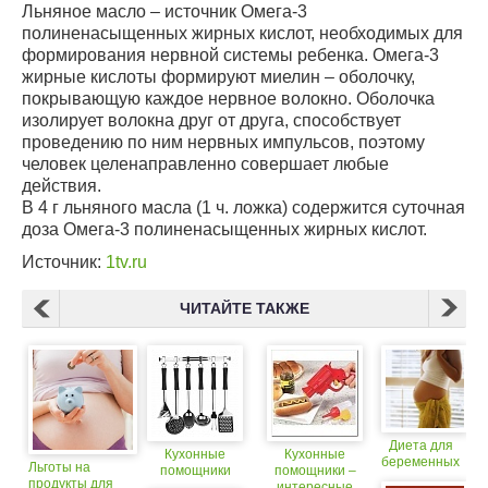
Льняное масло – источник Омега-3
полиненасыщенных жирных кислот, необходимых для
формирования нервной системы ребенка. Омега-3
жирные кислоты формируют миелин – оболочку,
покрывающую каждое нервное волокно. Оболочка
изолирует волокна друг от друга, способствует
проведению по ним нервных импульсов, поэтому
человек целенаправленно совершает любые
действия.
В 4 г льняного масла (1 ч. ложка) содержится суточная
доза Омега-3 полиненасыщенных жирных кислот.
Источник:
1tv.ru
ЧИТАЙТЕ ТАКЖЕ
Диета для
Кухонные
Кухонные
беременных
Льготы на
помощники
помощники –
продукты для
интересные