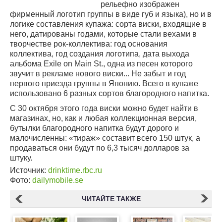
рельефно изображен
фирменный логотип группы в виде губ и языка), но и в
логике составления купажа: сорта виски, входящие в
него, датированы годами, которые стали вехами в
творчестве рок-коллектива: год основания
коллектива, год создания логотипа, дата выхода
альбома Exile on Main St., одна из песен которого
звучит в рекламе нового виски... Не забыт и год
первого приезда группы в Японию. Всего в купаже
использовано 6 разных сортов благородного напитка.
С 30 октября этого года виски можно будет найти в
магазинах, но, как и любая коллекционная версия,
бутылки благородного напитка будут дорого и
малочисленны: «тираж» составит всего 150 штук, а
продаваться они будут по 6,3 тысяч долларов за
штуку.
Источник:
drinktime.rbc.ru
Фото:
dailymobile.se
ЧИТАЙТЕ ТАКЖЕ