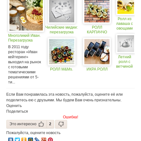
Ролл из
лаваша с
Чилийские мидии:
РОЛЛ
овощами
перезагрузка
КАРПАЧЧО
и
Многоликий Иван.
курицей
Перезагрузка
В 2011 году
ресторан «Иван
кейтеринг»
Летний
ролл с
выходил на рынок
ветчиной
с готовыми
РОЛЛ M&Ms.
ИКРА РОЛЛ
и сыром
тематическими
решениями от 5-
ти...
Если Вам понравилась эта новость, пожалуйста, оцените её или
поделитесь ею с друзьями. Мы будем Вам очень признательны.
Оценить
Поделиться
Ошибка!
Это интересно
2
Пожалуйста, оцените новость