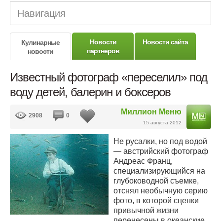
Навигация
Новости
Новости сайта
Кулинарные
партнеров
новости
Известный фотограф «переселил» под
воду детей, балерин и боксеров
Миллион Меню
2908
0
15 августа 2012
Не русалки, но под водой
— австрийский фотограф
Андреас Франц,
специализирующийся на
глубоководной съемке,
отснял необычную серию
фото, в которой сценки
привычной жизни
перенесены в океанские