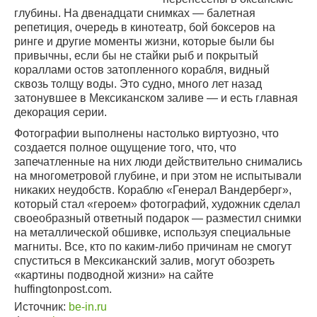
глубины. На двенадцати снимках — балетная
репетиция, очередь в кинотеатр, бой боксеров на
ринге и другие моменты жизни, которые были бы
привычны, если бы не стайки рыб и покрытый
кораллами остов затопленного корабля, видный
сквозь толщу воды. Это судно, много лет назад
затонувшее в Мексиканском заливе — и есть главная
декорация серии.
Фотографии выполнены настолько виртуозно, что
создается полное ощущение того, что, что
запечатленные на них люди действительно снимались
на многометровой глубине, и при этом не испытывали
никаких неудобств. Кораблю «Генерал Вандерберг»,
который стал «героем» фотографий, художник сделал
своеобразный ответный подарок — разместил снимки
на металлической обшивке, используя специальные
магниты. Все, кто по каким-либо причинам не смогут
спуститься в Мексиканский залив, могут обозреть
«картины подводной жизни» на сайте
huffingtonpost.com.
Источник:
be-in.ru