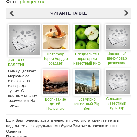
Фото:
plongeur.ru
ЧИТАЙТЕ ТАКЖЕ
Известный
Фотограф
Специалисты
шеф-повар
Терри Бордер
опровергли
ДИЕТА ОТ
развенчал
создает
известный миф
БАЛЕРИН.
Джейми
необычные
о яблоках
Она существует.
Оливера
скульптуры из
Морковка со
обыденных
свеклой и на
предметов и
сковородке
еды
тушим. С
постным маслом
Сенсация —
Воспитание
Всемирно
,разумеется.На
известный
детей.
известный Big
тему...
кулинар
Полезные
Ben
Джейми
советы для
переименуют в
Оливер
родителей о
честь
Если Вам понравилась эта новость, пожалуйста, оцените её или
похвалил
воспитании
Елизаветы II
поделитесь ею с друзьями. Мы будем Вам очень признательны.
Макдональдс!
детей
Оценить