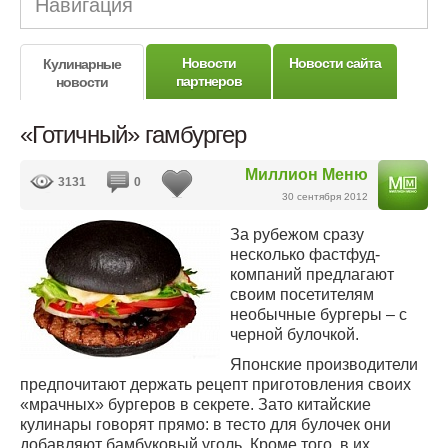
Навигация
Новости
Новости сайта
Кулинарные
партнеров
новости
«Готичный» гамбургер
Миллион Меню
3131
0
30 сентября 2012
За рубежом сразу
несколько фастфуд-
компаний предлагают
своим посетителям
необычные бургеры – с
черной булочкой.
Японские производители
предпочитают держать рецепт приготовления своих
«мрачных» бургеров в секрете. Зато китайские
кулинары говорят прямо: в тесто для булочек они
добавляют бамбуковый уголь. Кроме того, в их