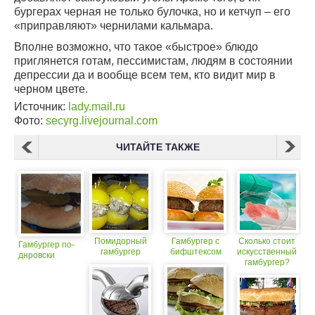
бургерах черная не только булочка, но и кетчуп – его
«приправляют» чернилами кальмара.
Вполне возможно, что такое «быстрое» блюдо
приглянется готам, пессимистам, людям в состоянии
депрессии да и вообще всем тем, кто видит мир в
черном цвете.
Источник:
lady.mail.ru
Фото:
secyrg.livejournal.com
ЧИТАЙТЕ ТАКЖЕ
Помидорный
Гамбургер с
Сколько стоит
Гамбургер по-
гамбургер
бифштексом
искусственный
днровски
гамбургер?