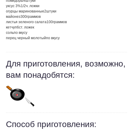
помидоры
4
штуки
уксус 3%
1/2
ч. ложки
огурцы маринованные
2
штуки
майонез
300
граммов
листья зеленого салата
100
граммов
кетчуп
6
ст. ложек
соль
по вкусу
перец черный молотый
по вкусу
Для приготовления, возможно,
вам понадобятся:
Способ приготовления: