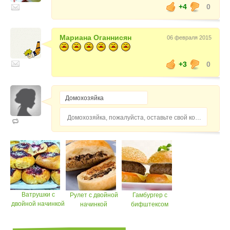
+4
0
Мариана Оганнисян
06 февраля 2015
+3
0
Домохозяйка, пожалуйста, оставьте свой комментарий...
Ватрушки с
Рулет с двойной
Гамбургер с
двойной начинкой
начинкой
бифштексом