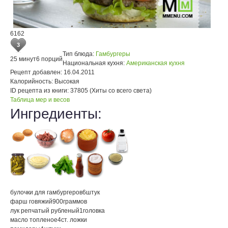
6162
3
Тип блюда:
Гамбургеры
25 минут
6 порций
Национальная кухня:
Американская кухня
Рецепт добавлен:
16.04.2011
Калорийность:
Высокая
ID рецепта из книги:
37805 (Хиты со всего света)
Таблица мер и весов
Ингредиенты:
булочки для гамбургеров
6
штук
фарш говяжий
900
граммов
лук репчатый рубленый
1
головка
масло топленое
4
ст. ложки