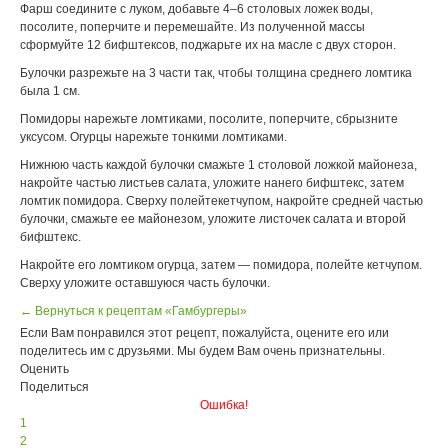
Фарш соедините с луком, добавьте 4–6 столовых ложек воды,
посолите, поперчите и перемешайте. Из полученной массы
сформуйте 12 бифштексов, поджарьте их на масле с двух сторон.
Булочки разрежьте на 3 части так, чтобы толщина среднего ломтика
была 1 см.
Помидоры нарежьте ломтиками, посолите, поперчите, сбрызните
уксусом. Огурцы нарежьте тонкими ломтиками.
Нижнюю часть каждой булочки смажьте 1 столовой ложкой майонеза,
накройте частью листьев салата, уложите нанего бифштекс, затем
ломтик помидора. Сверху полейтекетчупом, накройте средней частью
булочки, смажьте ее майонезом, уложите листочек салата и второй
бифштекс.
Накройте его ломтиком огурца, затем — помидора, полейте кетчупом.
Сверху уложите оставшуюся часть булочки.
← Вернуться к рецептам «Гамбургеры»
Если Вам понравился этот рецепт, пожалуйста, оцените его или
поделитесь им с друзьями. Мы будем Вам очень признательны.
Оценить
Поделиться
Ошибка!
1
2