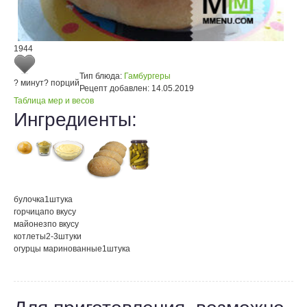
1944
Тип блюда:
Гамбургеры
? минут
? порций
Рецепт добавлен:
14.05.2019
Таблица мер и весов
Ингредиенты:
булочка
1
штука
горчица
по вкусу
майонез
по вкусу
котлеты
2-3
штуки
огурцы маринованные
1
штука