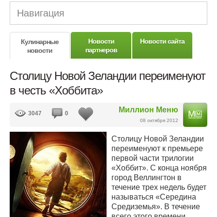
Навигация
Новости
Новости сайта
Кулинарные
партнеров
новости
Столицу Новой Зеландии переименуют
в честь «Хоббита»
Миллион Меню
3047
0
08 октября 2012
Столицу Новой Зеландии
переименуют к премьере
первой части трилогии
«Хоббит». С конца ноября
город Веллингтон в
течение трех недель будет
называться «Середина
Средиземья». В течение
всего этого времени