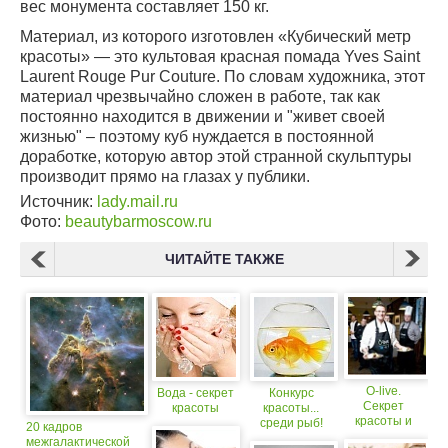
вес монумента составляет 150 кг.
Материал, из которого изготовлен «Кубический метр
красоты» — это культовая красная помада Yves Saint
Laurent Rouge Pur Couture. По словам художника, этот
материал чрезвычайно сложен в работе, так как
постоянно находится в движении и "живет своей
жизнью" – поэтому куб нуждается в постоянной
доработке, которую автор этой странной скульптуры
производит прямо на глазах у публики.
Источник:
lady.mail.ru
Фото:
beautybarmoscow.ru
ЧИТАЙТЕ ТАКЖЕ
O-live.
Вода - секрет
Конкурс
Секрет
красоты
красоты...
красоты и
среди рыб!
20 кадров
здоровья
межгалактической