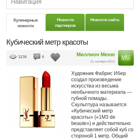
Навигация
Новости
Новости сайта
Кулинарные
партнеров
новости
Кубический метр красоты
Миллион Меню
3236
0
21 октября 2012
Художник Фабрис Ибер
создал произведение
искусства из весьма
необычного материала —
губной помады.
Скульптура называется
«Кубический метр
красоты» («1M3 de
beaute») и действительно
представляет собой куб со
стороной 1 метр. Общий