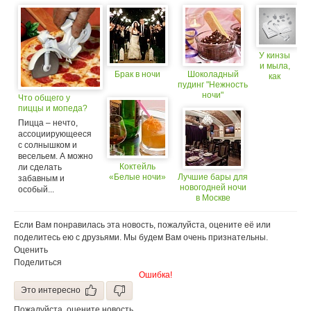
У кинзы
и мыла,
Брак в ночи
Шоколадный
как
пудинг "Нежность
доказали
ночи"
ученые,
Что общего у
много
пиццы и мопеда?
общего!
Пицца – нечто,
ассоциирующееся
с солнышком и
весельем. А можно
Коктейль
ли сделать
«Белые ночи»
Лучшие бары для
забавным и
новогодней ночи
особый...
в Москве
Если Вам понравилась эта новость, пожалуйста, оцените её или
поделитесь ею с друзьями. Мы будем Вам очень признательны.
Оценить
Поделиться
Ошибка!
Это интересно
Пожалуйста, оцените новость