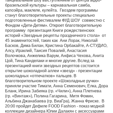
танцевальным шоу выступлением от центра афро-
бразильской культуры – карнавальная самба,
капоэйра, маклеле, кулейта. Гвоздем программы
станут благотворительные проекты специально
подготовленные фестивалем ФУД ШОУ совместно с
Фондом «Дети-Детям». Откроет благотворительную
программу презентация Книги рождественских
историй «Звездные рецепты праздничного стола» от
45 знаменитостей, таких как Ани Лорак, Николай
Басков, Дима Билан, Кристина Орбакайте, А-СТУДИО,
Алсу, Ираклий, Таисия Повалий, Анастасия
Волочкова, Анжелика Варум, Анфиса Чехова, Анита
Цой, Тина Канделаки и многие другие. Вслед за
презентацией книги звездных рецептов состоится
открытие шоколадной аллеи «звезд» - презентации
шоколадных «отпечатков» пальцев. В
благотворительном проекте «Шоколадные ручки»
приняли участие Тимати, Анна Семенович, Елка, Дора
Бланк, Ирина Забияка (гр. «Чили»), Анна Плетнева
(гр. «Винтаж»), Полина Гагарина, Митя Фомин,
Альбина Джанабаева (гр. ВиаГра), Жанна Фриске. В
20:00 пройдет Дефиле FOOD Fashion - показ модной
коллекции дизайнера Юлии Далакян с аксессуарами