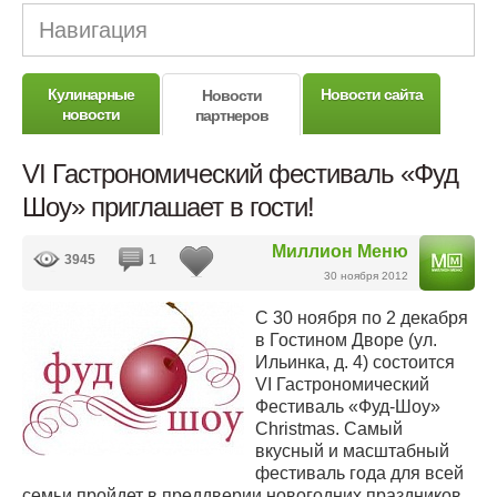
Навигация
Кулинарные
Новости сайта
Новости
новости
партнеров
VI Гастрономический фестиваль «Фуд
Шоу» приглашает в гости!
Миллион Меню
3945
1
30 ноября 2012
С 30 ноября по 2 декабря
в Гостином Дворе (ул.
Ильинка, д. 4) состоится
VI Гастрономический
Фестиваль «Фуд-Шоу»
Christmas. Самый
вкусный и масштабный
фестиваль года для всей
семьи пройдет в преддверии новогодних праздников,