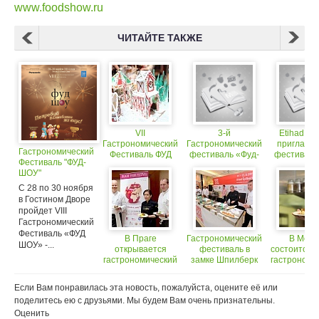
www.foodshow.ru
ЧИТАЙТЕ ТАКЖЕ
VII
3-й
Etihad Ai
Гастрономический
Гастрономический
приглаша
Гастрономический
Фестиваль ФУД
фестиваль «Фуд-
фестиваль 
Фестиваль "ФУД-
ШОУ
Шоу»
of Moscow
ШОУ"
С 28 по 30 ноября
в Гостином Дворе
пройдет VIII
Гастрономический
Фестиваль «ФУД
В Праге
Гастрономический
В Моск
ШОУ» -...
открывается
фестиваль в
состоится 
гастрономический
замке Шпилберк
гастрономи
фестиваль
(Чехия)
фестива
посвяще
Если Вам понравилась эта новость, пожалуйста, оцените её или
цесар
поделитесь ею с друзьями. Мы будем Вам очень признательны.
Оценить