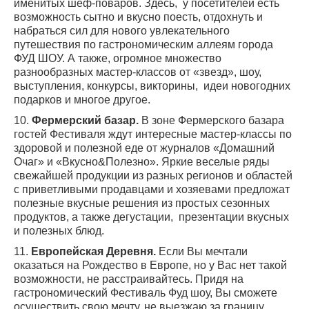
именитых шеф-поваров. Здесь, у посетителей есть
возможность сытно и вкусно поесть, отдохнуть и
набраться сил для нового увлекательного
путешествия по гастрономическим аллеям города
ФУД ШОУ. А также, огромное множество
разнообразных мастер-классов от «звезд», шоу,
выступления, конкурсы, викторины, идеи новогодних
подарков и многое другое.
10.
Фермерский базар.
В зоне Фермерского базара
гостей Фестиваля ждут интересные мастер-классы по
здоровой и полезной еде от журналов «Домашний
Очаг» и «Вкусно&Полезно». Яркие веселые ряды
свежайшей продукции из разных регионов и областей
с приветливыми продавцами и хозяевами предложат
полезные вкусные решения из простых сезонных
продуктов, а также дегустации, презентации вкусных
и полезных блюд.
11.
Европейская Деревня.
Если Вы мечтали
оказаться на Рождество в Европе, но у Вас нет такой
возможности, не расстраивайтесь. Придя на
гастрономический Фестиваль Фуд шоу, Вы сможете
осуществить свою мечту, не выезжаю за границу.