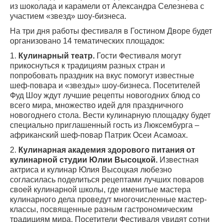
из шоколада и карамели от Александра Селезнева с
участием «звезд» шоу-бизнеса.
На три дня работы фестиваля в Гостином Дворе будет
организовано 14 тематических площадок:
1.
Кулинарный театр.
Гости Фестиваля могут
прикоснуться к традициям разных стран и
попробовать праздник на вкус помогут известные
шеф-повара и «звезды» шоу-бизнеса. Посетителей
Фуд Шоу ждут лучшие рецепты новогодних блюд со
всего мира, множество идей для праздничного
новогоднего стола. Вести кулинарную площадку будет
специально приглашенный гость из Люксембурга –
африканский шеф-повар Патрик Осеи Асамоах.
2.
Кулинарная академия здорового питания от
кулинарной студии Юлии Высоцкой.
Известная
актриса и кулинар Юлия Высоцкая любезно
согласилась поделиться рецептами лучших поваров
своей кулинарной школы, где именитые мастера
кулинарного дела проведут многочисленные мастер-
классы, посвященные разным гастрономическим
традициям мира. Посетители Фестиваля увидят сотни