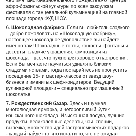
«во имя многонационального Рождества» от центра
афро-бразильской культуры по всем закоулкам
фестиваля с танцевальной кульминацией на главной
площади города ФУД ШОУ.
6.
Шоколадная фабрика.
Если вы любитель сладкого
– добро пожаловать на «Шоколадную фабрику»,
настоящее шоколадное удовольствие вы найдете
именно там! Шоколадные торты, конфеты, фонтаны и
десерты, сладкие украшения, композиции из
шоколада – все, что нужно для хорошего настроения.
Если Вы мечтаете научиться удивлять близких
сладкими яствами, тогда постарайтесь не пропустить
посещение 15-ти мастер-классов от звезд шоу-
бизнеса и именитых шеф-кондитеров. Ведущий
кулинарной площадки – специально приглашенный
шоколатье.
7.
Рождественский базар.
Здесь и шумная
многолюдная ярмарка, и неторопливый бутик
изысканного шоколада. Изысканная посуда, лучшие
продукты, великолепные десерты, чаи, специи,
выпечка, множество идей гастрономических подарков
- каждый найдёт то, что искал и то, что не ожидал