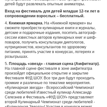
детей будут развлекать опытные аниматоры.
Вход на фестиваль для детей младше 12-ти лет в
сопровождении взрослых – бесплатный.
4.
Книжная ярмарка.
На «Книжной ярмарке» вы
сможете приобрести кулинарные книги и журналы,
детские и подарочные издания, посетить автограф-
сессии известных авторов кулинарных книг и шеф-
поваров, получить консультации диетологов,
нутриционистов, консультантов по здоровому
питанию, принять участие в конкурсах, лотереях и
розыгрышах.
5.
Площадь «звезд» - главная сцена (Амфитеатр).
На главной сцене фестиваля в зоне амфитеатра
произойдет официальное открытие и закрытие
Фестиваля ФУД ШОУ. Все три дня будут проходить
громкие и различные по тематике мероприятия.
«Кулинарная звезда» - Всероссийский Чемпионат
среди любителей Известный кулинар Александр
Селезнев и Фестиваль «ФУД ШОУ» представляют
второй Кулинарный Чемпионат среди любителей -
«Кулинарная Звезда»! Участие в конкурсе может