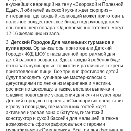
вкуснейших вариаций на тему «Здоровой и Полезной
Еды». Любителей высокой кухни ждет сюрприз –
интерактив, где каждый желающий может приготовить
полезное рождественское блюдо под руководством
опытного шеф-повара. Одновременно готовить могут
12-16 желающих из зала.
3.
Детский Городок Для маленьких гурманов и
кулинаров.
Организаторы приготовили Детский
Городок ФУД ШОУ с насыщенной программой для
детей разного возраста. Здесь каждый ребёнок будет
познавать кулинарные тонкости и различные секреты
приготовления пищи. Все три дня фестиваля детей
будут проходить кулинарные мастер-классы с
дегустациями по лепке из марципана и мастики,
росписи по шоколаду, а также, веселая выпечка и
сладкие новогодние украшения для елки и сувениры.
Детский городок от проекта «Смешарики» представит
игровую площадку, где маленьких гостей ждёт
активная игровая зона с батутом, гигантский
конструктор и сухой бассейн для малышей, а также
возможность сфотографироваться с героями
мультфильмов «Смешарики». Все три дня фестиваля