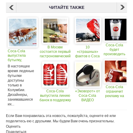
ЧИТАЙТЕ ТАКЖЕ
Coca-Cola
В Москве
10
будет
Coca-Cola
состоится первый
«страшных»
производить
выпустила
гастрономический
фактов о Coca
молоко
бутылку,
фестиваль,
Cola
сделанную
посвященный
В настоящее
полностью изо
цесарке
время ледяные
льда
бутылки
доступны
только в
Coca-Cola
Колумбии.
Сoca-Cola
«Эковорот» от
ограничит
Дизайнеры,
выпустила линию
Coca-Cola
рекламу на
занимавшиеся
банок в поддержку
ВИДЕО
российском
их...
сборной США на
ТВ
Олимпиаде
Если Вам понравилась эта новость, пожалуйста, оцените её или
поделитесь ею с друзьями. Мы будем Вам очень признательны.
Оценить
Поделиться