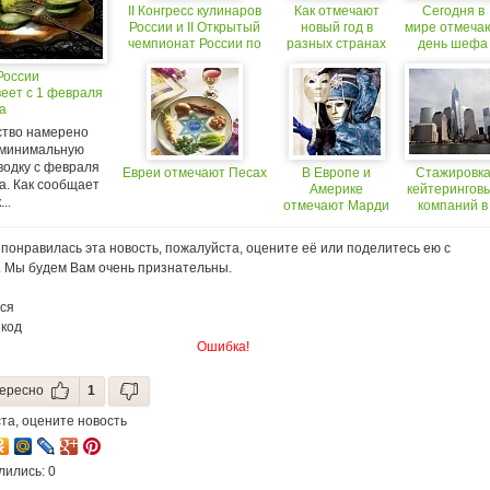
II Конгресс кулинаров
Как отмечают
Сегодня в
России и II Открытый
новый год в
мире отмеча
чемпионат России по
разных странах
день шефа
поварскому искусству
России
на Международном
еет с 1 февраля
Кулинарном Салоне
а
«МИР
РЕСТОРАНА&ОТЕЛЯ»
ство намерено
 минимальную
водку с февраля
Евреи отмечают Песах
В Европе и
Стажировк
а. Как сообщает
Америке
кейтерингов
..
отмечают Марди
компаний в
Гра
США
понравилась эта новость, пожалуйста, оцените её или поделитесь ею с
. Мы будем Вам очень признательны.
ся
 код
Ошибка!
ересно
1
та, оцените новость
лились: 0