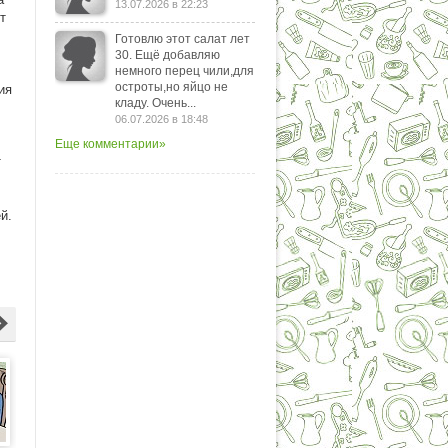
13.07.2026 в 22:23
т
Готовлю этот салат лет
30. Ещё добавляю
немного перец чили,для
остроты,но яйцо не
ия
кладу. Очень...
06.07.2026 в 18:48
Еще комментарии»
т
й.