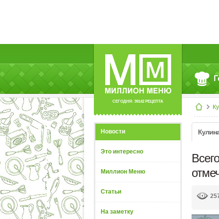
Г
СЕГОДНЯ: 39142 РЕЦЕПТА
К
Новости
Кулин
Это интересно
Всег
отме
Миллион Меню
Статьи
25
На заметку