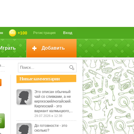
+100
он
Регистрация
Вход
Играть
Добавить
я
Новые комментарии
Это описан обычный
чай со сливками, а не
киргизский/ногайский.
Киргизский - это
вариант калмыцкого,...
29.07.2026 в 12:38
До готовности - это
сколько?
а