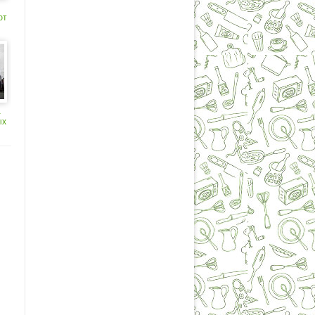
ют
а
ых