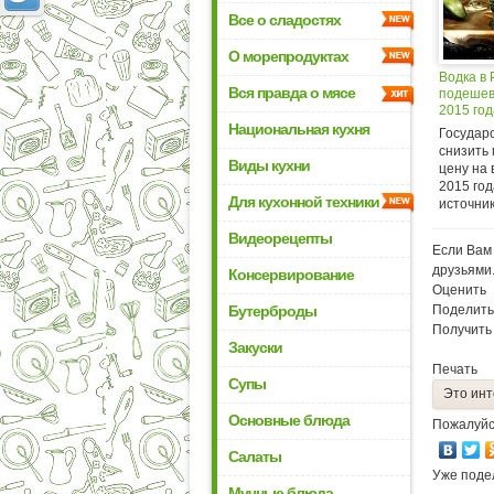
Все о сладостях
О морепродуктах
Водка в 
Вся правда о мясе
подешев
2015 год
Национальная кухня
Государ
снизить
Виды кухни
цену на 
2015 год
Для кухонной техники
источник.
Видеорецепты
Если Вам 
друзьями
Консервирование
Оценить
Бутерброды
Поделить
Получить
Закуски
Печать
Супы
Это инт
Основные блюда
Пожалуйс
Салаты
Уже поде
Мучные блюда