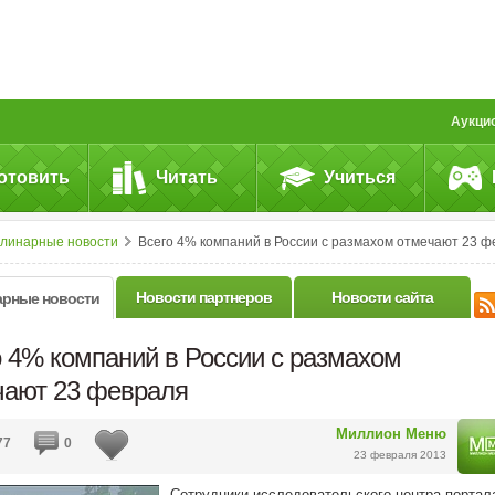
Аукци
отовить
Читать
Учиться
улинарные новости
Всего 4% компаний в России с размахом отмечают 23 феврал
Новости партнеров
Новости сайта
арные новости
о 4% компаний в России с размахом
чают 23 февраля
Миллион Меню
77
0
23 февраля 2013
Сотрудники исследовательского центра портал