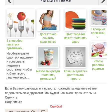
ЧИТАЙТЕ ТАКЖЕ
3 вредные
привычки,
Достаточно
Цвет тарелки
от
снизить
может изменить
которых
5 способов
количество
ваше
может
питаться
жирных
восприятие
болеть
правильно,
продуктов в
вкуса
живот
немного изменив
рационе, чтобы
Необязательно
свои привычки
похудеть
садиться на диету
Чтобы
и совершать
ребенок
подвиги в
родился
спортзале, чтобы
Nestle вынужден
Хочешь кушать?
здоровым,
избавиться от
изменить
Достаточно
будущим
лишнего веса....
рекламный
просто
мамам
слоган йогурта
посмотреть
нужно
на еду!
изменить
Если Вам понравилась эта новость, пожалуйста, оцените её или
рацион
поделитесь ею с друзьями. Мы будем Вам очень признательны.
Оценить
Поделиться
Ошибка!