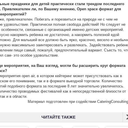
ьные праздники для детей практически стали трендом последнего
. Привлекателен ли, по Вашему мнению, Open space формат для
 мероприятий?
же, привлекателен. Побегать и порезвиться на природе ни с чем не
е удовольствие. Практически полная свобода действий! Но следует не
 особенности, связанные с организацией именно детских мероприятий.
кусно накормить ребенка не достаточно, а накормить полезной едой
ложно. Для малышей все должно быть ярко, красочно, весело и необычн
нужно максимально заинтересовать и развлекать. Задействовать ребен
овлении пищи самый, пожалуй, предпочтительный вариант. Съесть то, чт
ил сам- это особое удовольствие.
ще мероприятия, на Ваш взгляд, могли бы расширить круг формата
ace?
ероприятия open air, в котором кейтеринг может присутствовать как в
ском его понимании, так и в формате выездной торговли. Количество
тий подобного формата за последние 8 лет значительно увеличилось.
оличество проводимых фестивалей как в непосредственной близости от
так и в области.
Материал подготовлен при содействии CateringConsulting
ЧИТАЙТЕ ТАКЖЕ