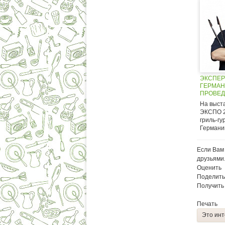
ЭКСПЕР
ГЕРМАН
ПРОВЕД
ПРЕЗЕН
На выст
УГОЛЬН
ЭКСПО 2
ГРИЛЯХ
гриль-гу
РАМКАХ
Германии
БАРБЕК
Если Вам 
друзьями
Оценить
Поделить
Получить
Печать
Это инт