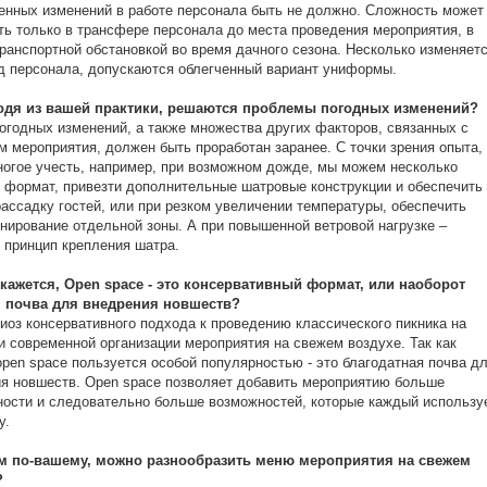
нных изменений в работе персонала быть не должно. Сложность может
ть только в трансфере персонала до места проведения мероприятия, в
транспортной обстановкой во время дачного сезона. Несколько изменяет
д персонала, допускаются облегченный вариант униформы.
ходя из вашей практики, решаются проблемы погодных изменений?
огодных изменений, а также множества других факторов, связанных с
 мероприятия, должен быть проработан заранее. С точки зрения опыта,
огое учесть, например, при возможном дожде, мы можем несколько
 формат, привезти дополнительные шатровые конструкции и обеспечить
ассадку гостей, или при резком увеличении температуры, обеспечить
нирование отдельной зоны. А при повышенной ветровой нагрузке –
 принцип крепления шатра.
 кажется, Open space - это консервативный формат, или наоборот
 почва для внедрения новшеств?
иоз консервативного подхода к проведению классического пикника на
и современной организации мероприятия на свежем воздухе. Так как
pen space пользуется особой популярностью - это благодатная почва д
я новшеств. Open space позволяет добавить мероприятию больше
ости и следовательно больше возможностей, которые каждый использу
у.
ем по-вашему, можно разнообразить меню мероприятия на свежем
?