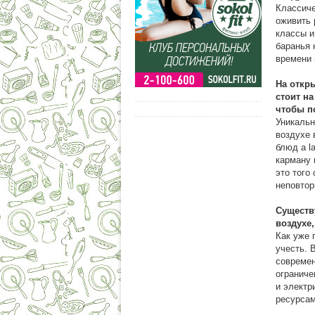
Классиче
оживить 
классы и
баранья 
времени 
На откр
стоит на
чтобы п
Уникальн
воздухе 
блюд a l
карману 
это того
неповто
Существ
воздухе
Как уже 
учесть. 
современ
ограниче
и электр
ресурса