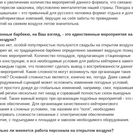
ю к увеличению количества мероприятий данного формата, что связано 
тересом заказчика, обусловлено менталитетом нашей страны. Поездка 
 шашлыки – это привычный для русского человека формат отдыха и дол
кейтеринговых компаний, берущих на себя заботы по проведению
тий на свежем воздухе летом значительна.
онные барбекю, на Ваш взгляд, - это единственные мероприятия на
воздухе?
но нет, особой популярностью пользуются свадьбы на открытом воздух
pen air, но традиционное барбекю определенно занимает ведущую пози
тних мероприятий. Количество площадок, предлагающих стационарные
 конструкции, и все необходимые условия для работы кейтеринга замет
 каждым годом, что позволяет сделать вывод о востребованности данног
мероприятий. Какие сложности могут возникнуть при организации таких
тий? Основной сложностью является, конечно же, погода. Даже самый
родуманный сценарий может осложнить изменение погодных условий,
от простого дождя до глобальных изменений, например, смог, поразивши
ий регион несколько лет назад и сорвавший полностью сезон выездных
тий. Также важный вопрос при организации подобных мероприятий - это 
кое обеспечение. Для организации качественного кейтерингового
ания в сложных условиях, так назовем его “поля”, необходимо
тривать сложности связанные с электрическим обеспечением
тия, с подъездами к площадке и завозом необходимого оборудования.
льно ли меняется работа персонала на открытом воздухе?