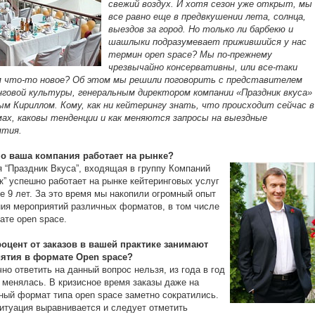
свежий воздух. И хотя сезон уже открыт, мы
все равно еще в предвкушении лета, солнца,
выездов за город. Но только ли барбекю и
шашлыки подразумевает прижившийся у нас
термин open space? Мы по-прежнему
чрезвычайно консервативны, или все-таки
м что-то новое? Об этом мы решили поговорить с представителем
говой культуры, генеральным директором компании «Праздник вкуса»
м Кириллом. Кому, как ни кейтерингу знать, что происходит сейчас в
ах, каковы тенденции и как меняются запросы на выездные
ятия.
но ваша компания работает на рынке?
 “Праздник Вкуса”, входящая в группу Компаний
к” успешно работает на рынке кейтеринговых услуг
е 9 лет. За это время мы накопили огромный опыт
ия мероприятий различных форматов, в том числе
ате open space.
роцент от заказов в вашей практике занимают
ятия в формате Open space?
но ответить на данный вопрос нельзя, из года в год
 менялась. В кризисное время заказы даже на
ный формат типа open space заметно сократились.
итуация выравнивается и следует отметить