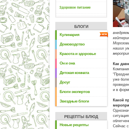
Здоровое питание
БЛОГИ
внедряе
Кулинария
кейтерин
Морозовы
Домоводство
наших ум
Красота и здоровье
меропри
Он и она
Как дав
Компания
Детская комната
“Праздни
уже боле
Досуг
проведен
и в форм
Блоги экспертов
Какой п
Звездные блоги
меропри
Однознач
ситуация
РЕЦЕПТЫ БЛЮД
облегчен
Новые рецепты
Сейчас с