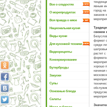
тенденци
Все о сладостях
явным ин
город на
О морепродуктах
заказов 
мероприя
Вся правда о мясе
Традици
Национальная кухня
свежем 
Виды кухни
Безуслов
формат o
Для кухонной техники
среди ле
шатровые
Видеорецепты
растет с
формата 
Консервирование
мероприя
хорошо п
Бутерброды
начиная 
московск
Закуски
мероприя
Супы
техничес
обслужив
Основные блюда
предусма
мероприя
Салаты
Значите
Мучные блюда