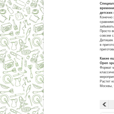
Специал
времени
детских
Конечно 
сравнимо
забывать
Просто в
совсем с
Детишек 
в пригот
приготов
Какие е
Open sp
Формат м
классиче
мероприя
Растет к
Москвы, 