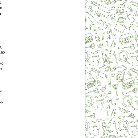
с
за
я
е,
цию
но
о
й
их