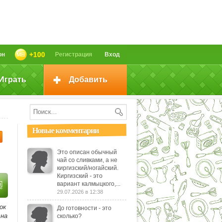
+100
он
Регистрация
Вход
Играть
Добавить
Новые комментарии
Это описан обычный
чай со сливками, а не
киргизский/ногайский.
Киргизский - это
вариант калмыцкого,...
29.07.2026 в 12:38
ок
До готовности - это
 на
сколько?