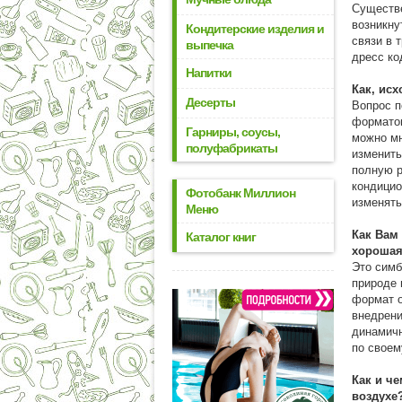
Существе
возникну
Кондитерские изделия и
связи в 
выпечка
дресс ко
Напитки
Как, ис
Десерты
Вопрос п
форматом
Гарниры, соусы,
можно мн
полуфабрикаты
изменить
полную р
кондицио
Фотобанк Миллион
изменять
Меню
Как Вам
Каталог книг
хорошая
Это симб
природе 
формат o
внедрени
динамичн
по своем
Как и ч
воздухе