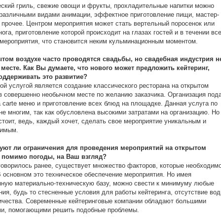
ский гриль, свежие овощи и фрукты, прохладительные напитки можно
различными видами анимации, эффектное приготовление пищи, мастер-
 прочее. Центром мероприятия может стать вертельный поросенок или
нога, приготовление которой происходит на глазах гостей и в течении вс
мероприятия, что становится неким кульминационным моментом.
ытом воздухе часто проводятся свадьбы, но свадебная индустрия н
 месте. Как Вы думаете, что нового может предложить кейтеринг,
оддерживать это развитие?
ой услугой является создание классического ресторана на открытом
в совершенно необычном месте по желанию заказчика. Организация под
a carte меню и приготовление всех блюд на площадке. Данная услуга по
не многим, так как обусловлена высокими затратами на организацию. Но
 стоит, ведь, каждый хочет, сделать свое мероприятие уникальным и
римым.
уют ли ограничения для проведения мероприятий на открытом
, помимо погоды, на Ваш взгляд?
говорилось ранее, существует множество факторов, которые необходим
В основном это техническое обеспечение мероприятия. Но имея
ную материально-техническую базу, можно свести к минимуму любые
ния, будь то стесненные условия для работы кейтеринга, отсутствие во
ичества. Современные кейтеринговые компании обладают большими
ми, помогающими решить подобные проблемы.