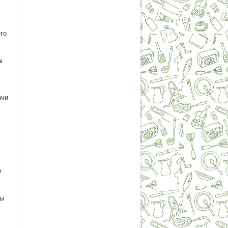
его
е
ачи
о
ды