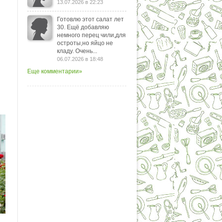
13.07.2026 в 22:23
Готовлю этот салат лет
30. Ещё добавляю
немного перец чили,для
остроты,но яйцо не
кладу. Очень...
06.07.2026 в 18:48
Еще комментарии»