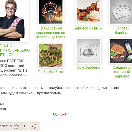
Грандиозные
Барбекю из рыбы
Корова-
соревнования по
барбекю
флейрингу Titans
World Open вновь
Т №1 В
пройдут на Moscow
ИИ ПО БАРБЕКЮ
Bar Show
ЕТ ШОУ-
ТАЦИЮ НА
авке БАРБЕКЮ
ЫХ И ГАЗОВЫХ
013 немецкий
Соус барбекю
Сэндвич со
 NAPOLEON В
ру, эксперт № 1 в
Грибы барбекю
свининой
 ВЫСТАВКИ
 по барбекю —...
барбекю
Ю ЭКСПО 2013
понравилась эта новость, пожалуйста, оцените её или поделитесь ею с
. Мы будем Вам очень признательны.
ся
 код
Ошибка!
ересно
1