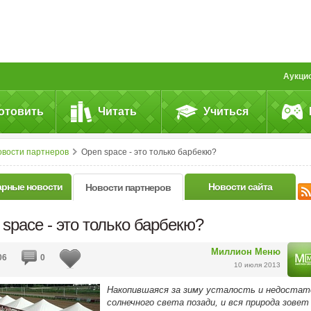
Аукци
отовить
Читать
Учиться
овости партнеров
Open space - это только барбекю?
арные новости
Новости сайта
Новости партнеров
space - это только барбекю?
Миллион Меню
06
0
10 июля 2013
Накопившаяся за зиму усталость и недостат
солнечного света позади, и вся природа зовет