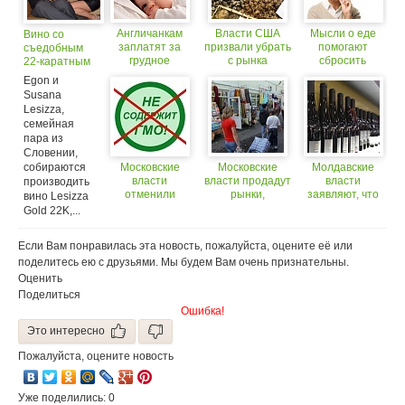
Англичанкам
Власти США
Мысли о еде
Вино со
заплатят за
призвали убрать
помогают
съедобным
грудное
с рынка
сбросить
22-каратным
вскармливание
южнокорейские
лишние
золотом
Egon и
морепродукты
килограммы
Susana
Lesizza,
семейная
пара из
Словении,
собираются
Московские
Московские
Молдавские
власти
власти продадут
власти
производить
отменили
рынки,
заявляют, что
вино Lesizza
маркировку «Не
принадлежащие
вино будет
Gold 22K,...
содержит
городу
производиться
ГМО!»
под контролем
Если Вам понравилась эта новость, пожалуйста, оцените её или
поделитесь ею с друзьями. Мы будем Вам очень признательны.
Оценить
Поделиться
Ошибка!
Это интересно
Пожалуйста, оцените новость
Уже поделились: 0