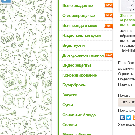
Все о сладостях
О морепродуктах
Женщин
образов
имеют л
Вся правда о мясе
Женщин
Национальная кухня
образов
имеют л
Виды кухни
страдаю
Такие вы
Для кухонной техники
Если Вам 
Видеорецепты
друзьями
Оценить
Консервирование
Поделить
Бутерброды
Получить
Закуски
Печать
Это инт
Супы
Пожалуйс
Основные блюда
Салаты
Уже поде
Мучные блюда