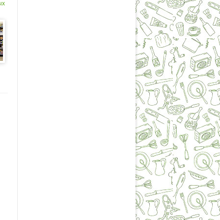
ых
о
в