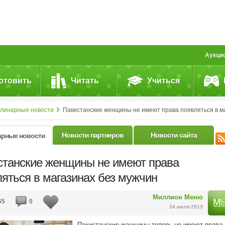
Аукци
отовить
Читать
Учиться
улинарные новости
Пакистанские женщины не имеют права появляться в магазинах без мужчи
Новости партнеров
Новости сайта
арные новости
станские женщины не имеют права
яться в магазинах без мужчин
Миллион Меню
65
0
24 июля 2013
Пакистанские женщины теперь не имеют права