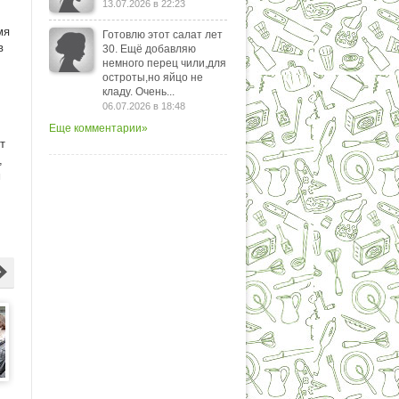
13.07.2026 в 22:23
мя
Готовлю этот салат лет
в
30. Ещё добавляю
немного перец чили,для
остроты,но яйцо не
кладу. Очень...
06.07.2026 в 18:48
Еще комментарии»
т
,
м