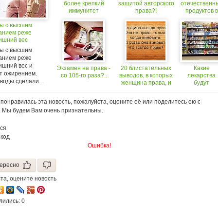
более крепкий
защитой авторского
отечественн
иммунитет
права?!
продуктов в
магазинах
ы с высшим
увеличат д
анием реже
50%?
ишний вес
ы с высшим
анием реже
ишний вес и
Экзамен на права -
20 блистательных
Какие
т ожирением.
со 105-го раза?..
выводов, в которых
лекарства
воды сделали...
женщина права, и
будут
точка
продавать 
магазинах?
понравилась эта новость, пожалуйста, оцените её или поделитесь ею с
. Мы будем Вам очень признательны.
ся
 код
Ошибка!
ересно
та, оцените новость
лились: 0