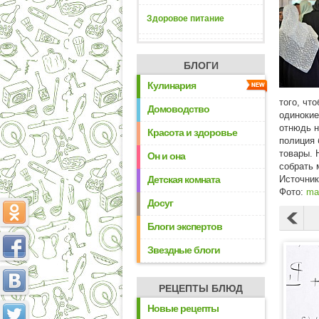
Здоровое питание
БЛОГИ
Кулинария
того, чт
Домоводство
одинокие
отнюдь н
Красота и здоровье
полиция 
товары. 
Он и она
собрать 
Детская комната
Источни
Фото:
ma
Досуг
Блоги экспертов
Звездные блоги
РЕЦЕПТЫ БЛЮД
Новые рецепты