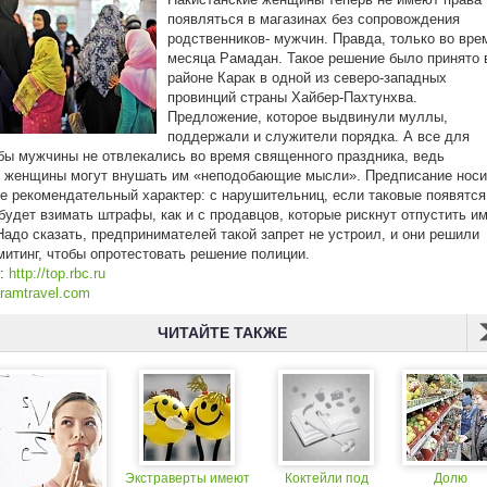
появляться в магазинах без сопровождения
родственников- мужчин. Правда, только во вре
месяца Рамадан. Такое решение было принято 
районе Карак в одной из северо-западных
провинций страны Хайбер-Пахтунхва.
Предложение, которое выдвинули муллы,
поддержали и служители порядка. А все для
обы мужчины не отвлекались во время священного праздника, ведь
 женщины могут внушать им «неподобающие мысли». Предписание носи
е рекомендательный характер: с нарушительниц, если таковые появятся
будет взимать штрафы, как и с продавцов, которые рискнут отпустить и
Надо сказать, предпринимателей такой запрет не устроил, и они решили
митинг, чтобы опротестовать решение полиции.
к:
http://top.rbc.ru
ramtravel.com
ЧИТАЙТЕ ТАКЖЕ
Экстраверты имеют
Коктейли под
Долю