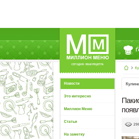
Г
СЕГОДНЯ: 39142 РЕЦЕПТА
К
Новости
Кулин
Это интересно
Паки
появл
Миллион Меню
Статьи
29
На заметку