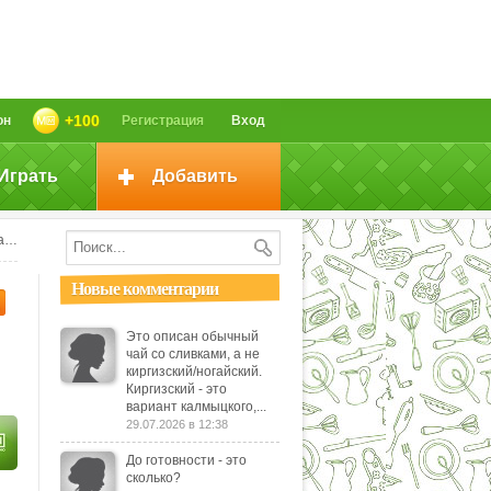
+100
он
Регистрация
Вход
Играть
Добавить
н
Новые комментарии
Это описан обычный
чай со сливками, а не
киргизский/ногайский.
Киргизский - это
вариант калмыцкого,...
29.07.2026 в 12:38
До готовности - это
сколько?