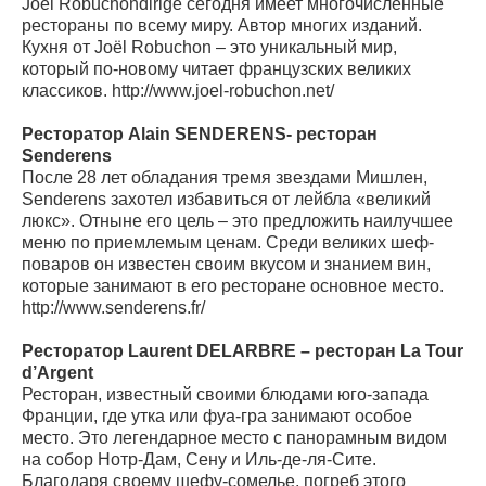
Joël Robuchondirige сегодня имеет многочисленные
рестораны по всему миру. Автор многих изданий.
Кухня от Joël Robuchon – это уникальный мир,
который по-новому читает французских великих
классиков. http://www.joel-robuchon.net/
Ресторатор Alain SENDERENS- ресторан
Senderens
После 28 лет обладания тремя звездами Мишлен,
Senderens захотел избавиться от лейбла «великий
люкс». Отныне его цель – это предложить наилучшее
меню по приемлемым ценам. Среди великих шеф-
поваров он известен своим вкусом и знанием вин,
которые занимают в его ресторане основное место.
http://www.senderens.fr/
Ресторатор Laurent DELARBRE – ресторан La Tour
d’Argent
Ресторан, известный своими блюдами юго-запада
Франции, где утка или фуа-гра занимают особое
место. Это легендарное место с панорамным видом
на собор Нотр-Дам, Сену и Иль-де-ля-Сите.
Благодаря своему шефу-сомелье, погреб этого