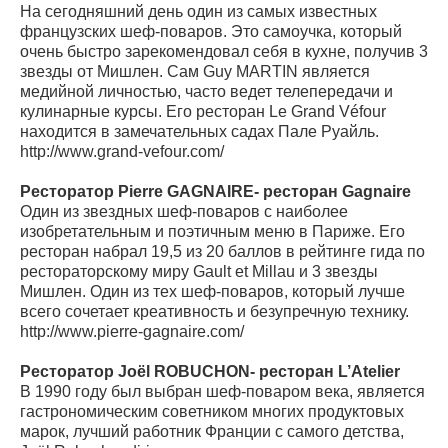
На сегодняшний день один из самых известных
французских шеф-поваров. Это самоучка, который
очень быстро зарекомендовал себя в кухне, получив 3
звезды от Мишлен. Сам Guy MARTIN является
медийной личностью, часто ведет телепередачи и
кулинарные курсы. Его ресторан Le Grand Véfour
находится в замечательных садах Пале Руайль.
http://www.grand-vefour.com/
Ресторатор Pierre GAGNAIRE- ресторан Gagnaire
Один из звездных шеф-поваров с наиболее
изобретательным и поэтичным меню в Париже. Его
ресторан набрал 19,5 из 20 баллов в рейтинге гида по
рестораторскому миру Gault et Millau и 3 звезды
Мишлен. Один из тех шеф-поваров, который лучше
всего сочетает креативность и безупречную технику.
http://www.pierre-gagnaire.com/
Ресторатор Joël ROBUCHON- ресторан L’Atelier
В 1990 году был выбран шеф-поваром века, является
гастрономическим советником многих продуктовых
марок, лучший работник Франции с самого детства,