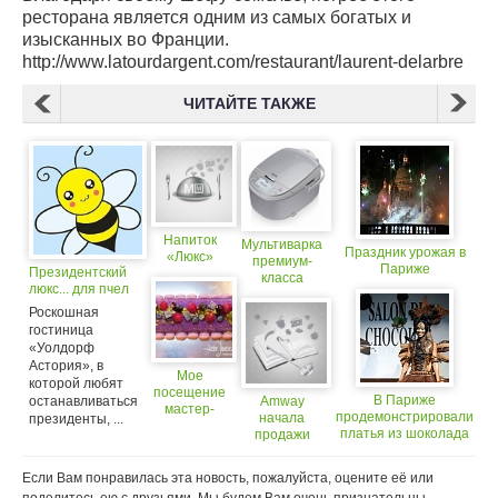
ресторана является одним из самых богатых и
изысканных во Франции.
http://www.latourdargent.com/restaurant/laurent-delarbre
ЧИТАЙТЕ ТАКЖЕ
Напиток
Мультиварка
Праздник урожая в
«Люкс»
премиум-
Париже
Президентский
класса
люкс... для пчел
Philips
HD3095!
Роскошная
Готовим как
гостиница
в печи!
«Уолдорф
Астория», в
Мое
которой любят
посещение
В Париже
останавливаться
Amway
мастер-
продемонстрировали
начала
президенты, ...
класса
платья из шоколада
продажи
"Черничный
сковород
буше"
премиум
Если Вам понравилась эта новость, пожалуйста, оцените её или
класса iCook