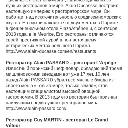
лучших ресторанов в мире. Alain Ducassse построил
настоящую империю в рестораторском мире. Он
работает над исключительностью средиземноморских
вкусов. Его кухни находятся в двух местах в Париже:
в фешенебельном отеле PlazaAthénee и, с сентября
2013 года, в le Meurice. Его рестораны отличаются
своей престижной аурой в по-настоящему
исторических местах большого Парижа.
http://www.alain-ducasse.com/en/restaurants
Ресторатор Alain PASSARD – ресторан L’Arpège
Известный парижский шеф-повар, обладающий тремя
мишленовскими звездами вот уже 17 лет. 10 лен
назад Alain PASSARD убрал все мясные блюда из
своего меню «Только море, только земля», став
настоящим специалистом высокой овощной
гастрономии. В 2013 году его ресторан был признан
наилучшим среди лучших ресторанов мира.
http://www.alain-passard.com/
Ресторатор Guy MARTIN - ресторан Le Grand
Véfour