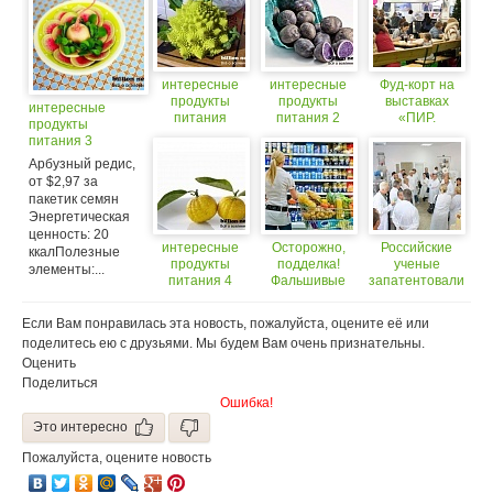
интересные
интересные
Фуд-корт на
продукты
продукты
выставках
интересные
питания
питания 2
«ПИР.
продукты
Продукты
питания 3
питания» и
Арбузный редис,
«ПИР.
от $2,97 за
Оснащение
пакетик семян
ресторана»
Энергетическая
ценность: 20
интересные
Осторожно,
Российские
ккалПолезные
продукты
подделка!
ученые
элементы:...
питания 4
Фальшивые
запатентовали
продукты
продукты
питания
здорового
Если Вам понравилась эта новость, пожалуйста, оцените её или
питания
поделитесь ею с друзьями. Мы будем Вам очень признательны.
Оценить
Поделиться
Ошибка!
Это интересно
Пожалуйста, оцените новость