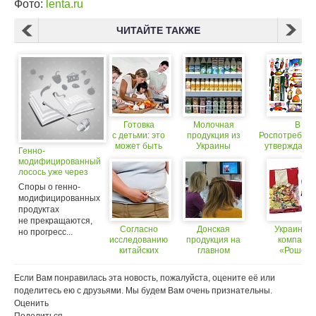
Фото:
lenta.ru
ЧИТАЙТЕ ТАКЖЕ
Готовка
Молочная
В
с детьми: это
продукция из
Роспотребна
может быть
Украины
утверждают,
Генно-
весело.
оказалась под
90% продук
модифицированный
Несколько
запретом
компани
лосось уже через
основных
«Рошен» 
два года может
Споры о генно-
советов
соответств
оказаться на вашем
модифицированных
требовани
столе
продуктах
качества
не прекращаются,
Согласно
Донская
Украинска
но прогресс...
исследованию
продукция на
компани
китайских
главном
«Рошен»
ученых,
гастрономическом
намерена вер
ожирение
событии года
свои позици
Если Вам понравилась эта новость, пожалуйста, оцените её или
может быть
российском р
поделитесь ею с друзьями. Мы будем Вам очень признательны.
вызвано не
Оценить
только ленью
или