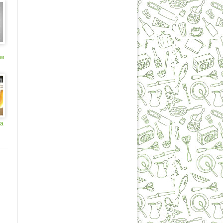
ом
на
а
я