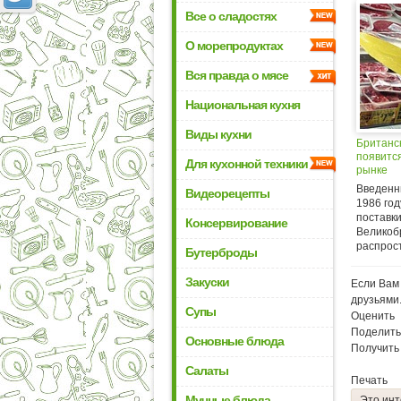
Все о сладостях
О морепродуктах
Вся правда о мясе
Национальная кухня
Виды кухни
Британс
появитс
Для кухонной техники
рынке
Введенн
Видеорецепты
1986 год
поставки
Консервирование
Великобр
распрос
Бутерброды
Закуски
Если Вам 
друзьями
Супы
Оценить
Поделить
Основные блюда
Получить
Салаты
Печать
Мучные блюда
Это инт