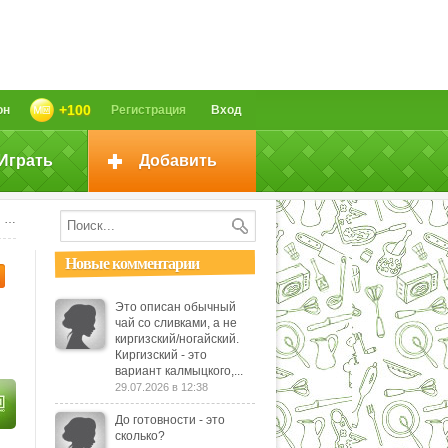
+100
он
Регистрация
Вход
Играть
Добавить
)
Новые комментарии
Это описан обычный
чай со сливками, а не
киргизский/ногайский.
Киргизский - это
вариант калмыцкого,...
29.07.2026 в 12:38
До готовности - это
сколько?
—