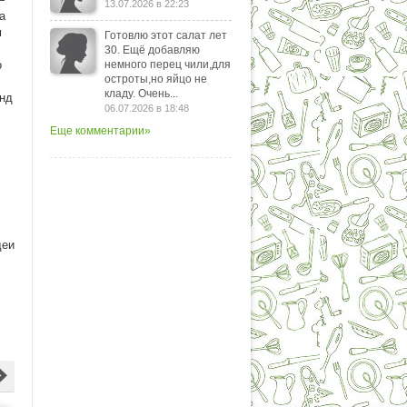
13.07.2026 в 22:23
а
м
Готовлю этот салат лет
30. Ещё добавляю
о
немного перец чили,для
остроты,но яйцо не
кладу. Очень...
онд
06.07.2026 в 18:48
Еще комментарии»
деи