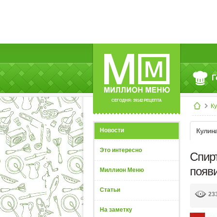
Г
СЕГОДНЯ: 39142 РЕЦЕПТА
К
Новости
Кулин
Это интересно
Спир
появи
Миллион Меню
Статьи
23
На заметку