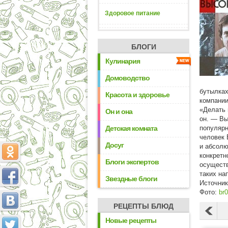
Здоровое питание
БЛОГИ
Кулинария
Домоводство
бутылках
Красота и здоровье
компании
«Делать 
Он и она
он. — Вы
Детская комната
популярн
человек 
Досуг
и абсолю
конкретн
Блоги экспертов
осуществ
таких на
Звездные блоги
Источни
Фото:
br0
РЕЦЕПТЫ БЛЮД
Новые рецепты