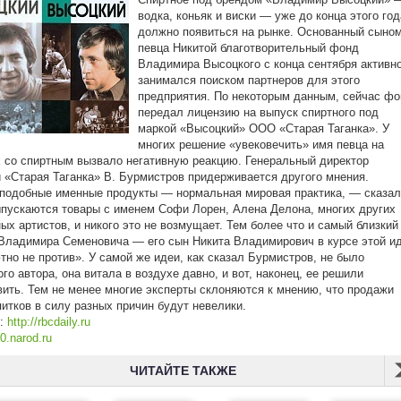
водка, коньяк и виски — уже до конца этого год
должно появиться на рынке. Основанный сыно
певца Никитой благотворительный фонд
Владимира Высоцкого с конца сентября активн
занимался поиском партнеров для этого
предприятия. По некоторым данным, сейчас ф
передал лицензию на выпуск спиртного под
маркой «Высоцкий» ООО «Старая Таганка». У
многих решение «увековечить» имя певца на
 со спиртным вызвало негативную реакцию. Генеральный директор
 «Старая Таганка» В. Бурмистров придерживается другого мнения.
подобные именные продукты — нормальная мировая практика, — сказал
пускаются товары с именем Софи Лорен, Алена Делона, многих других
ых артистов, и никого это не возмущает. Тем более что и самый близкий
Владимира Семеновича — его сын Никита Владимирович в курсе этой и
тно не против». У самой же идеи, как сказал Бурмистров, не было
ого автора, она витала в воздухе давно, и вот, наконец, ее решили
ить. Тем не менее многие эксперты склоняются к мнению, что продажи
питков в силу разных причин будут невелики.
к:
http://rbcdaily.ru
0.narod.ru
ЧИТАЙТЕ ТАКЖЕ