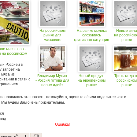
На российском
На рынке молока
Новые вина
рынке для
сложилась
на российск
массового
кризисная ситуация
рынке
потребителя
кое мясо вновь
появится
я на российском
эксклюзивная
линия фарфора
ый Россией в
у запрет на
 мяса из
Владимир Мухин:
Новый продукт
Треть меда 
итании в связи с
«Россия готова для
на европейском
российском
транением...
новых идей»
рынке
рынке
небезопасн
для здоровь
понравилась эта новость, пожалуйста, оцените её или поделитесь ею с
. Мы будем Вам очень признательны.
ся
 код
Ошибка!
ересно
1