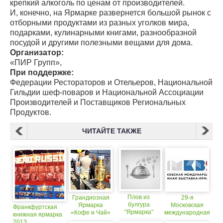
крепкий алкоголь по ценам от производителей.
И, конечно, на Ярмарке развернется большой рынок с
отборными продуктами из разных уголков мира,
подарками, кулинарными книгами, разнообразной
посудой и другими полезными вещами для дома.
Организатор:
«ПИР Групп»,
При поддержке:
Федерации Рестораторов и Отельеров, Национальной
Гильдии шеф-поваров и Национальной Ассоциации
Производителей и Поставщиков Региональных
Продуктов.
ЧИТАЙТЕ ТАКЖЕ
Плов из
Грандиозная
29-я
булгура
Ярмарка
Московская
Франкфуртская
"Ярмарка"
«Кофе и Чай»
международная
книжная ярмарка
книжная
2013