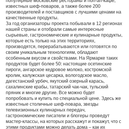
популярные московские рестораны и поп-ап-кафе,
известных шеф-поваров, а также более 200
производителей и поставщиков с лучшими ценами на
качественные продукты.
За год организаторы проекта побывали в 12 регионах
нашей страны и отобрали самые интересные
сырьевые, гастрономические и кулинарные продукты,
которые есть только на этих территориях,
производятся, перерабатываются или готовятся по
своим уникальным технологиям, обладают
особенным вкусом и свойствами. На Ярмарке таких
продуктов будет более 50: настоящие осетинские
пироги, ангарское кедровое молоко, костромской
кролик, калужская цесарка, вологодское масло,
дагестанский урбеч, якутский озерный карась,
сахалинские крабы, татарский чак-чак, тульский
пряник и многие другие. Все можно будет
попробовать и купить по специальной цене. Здесь же
известные столичные шеф-повара, звезды
телевизионных кулинарных передач,
гастрономические писатели и блогеры проведут
мастер-классы, на которых расскажут и покажут, что с
этими продуктами можно делать дома – как их