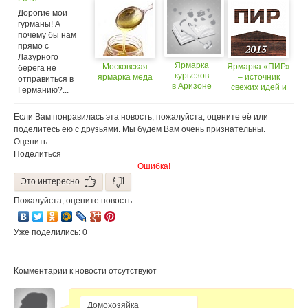
выставка-
Дорогие мои
ярмарка
гурманы! А
почему бы нам
прямо с
Лазурного
Ярмарка
Московская
Ярмарка «ПИР»
берега не
курьезов
ярмарка меда
– источник
отправиться в
в Аризоне
свежих идей и
Германию?...
вкусов!
Если Вам понравилась эта новость, пожалуйста, оцените её или
поделитесь ею с друзьями. Мы будем Вам очень признательны.
Оценить
Поделиться
Ошибка!
Это интересно
Пожалуйста, оцените новость
Уже поделились: 0
Комментарии к новости отсутствуют