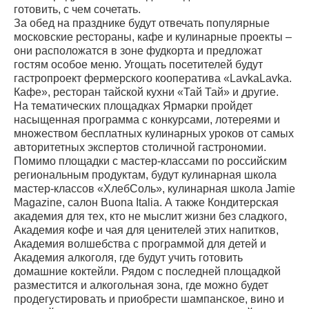
готовить, с чем сочетать.
За обед на празднике будут отвечать популярные
московские рестораны, кафе и кулинарные проекты –
они расположатся в зоне фудкорта и предложат
гостям особое меню. Угощать посетителей будут
гастропроект фермерского кооператива «LavkaLavka.
Кафе», ресторан тайской кухни «Тай Тай» и другие.
На тематических площадках Ярмарки пройдет
насыщенная программа с конкурсами, лотереями и
множеством бесплатных кулинарных уроков от самых
авторитетных экспертов столичной гастрономии.
Помимо площадки с мастер-классами по российским
региональным продуктам, будут кулинарная школа
мастер-классов «ХлебСоль», кулинарная школа Jamie
Magazine, салон Buona Italia. А также Кондитерская
академия для тех, кто не мыслит жизни без сладкого,
Академия кофе и чая для ценителей этих напитков,
Академия волшебства с программой для детей и
Академия алкоголя, где будут учить готовить
домашние коктейли. Рядом с последней площадкой
разместится и алкогольная зона, где можно будет
продегустировать и приобрести шампанское, вино и