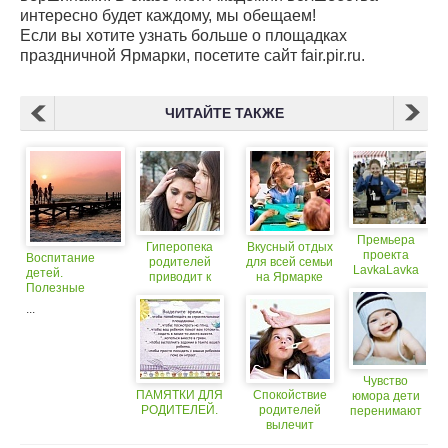
интересно будет каждому, мы обещаем!
Если вы хотите узнать больше о площадках
праздничной Ярмарки, посетите сайт fair.pir.ru.
ЧИТАЙТЕ ТАКЖЕ
Премьера
Гиперопека
Вкусный отдых
проекта
Воспитание
родителей
для всей семьи
LavkaLavka
детей.
приводит к
на Ярмарке
«Съедобная
Полезные
расстройствам
«ПИР»
Россия» на
советы для
пищевого
...
Ярмарке
родителей о
поведения у
«ПИР»
воспитании
детей
детей
Чувство
ПАМЯТКИ ДЛЯ
Спокойствие
юмора дети
РОДИТЕЛЕЙ.
родителей
перенимают
вылечит
от
ребенка
родителей