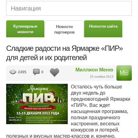
Навигация
Кулинарные
Новости сайта
Новости
новости
партнеров
Сладкие радости на Ярмарке «ПИР»
для детей и их родителей
Миллион Меню
2495
0
25 ноября 2013
Осталось чуть больше
двух недель до
предновогодней Ярмарки
«ПИР». Вас ждет
насыщенная программа,
полная праздничного
настроения, веселых
конкурсов и лотерей,
полезных и вкусных мастер-классов и, конечно,