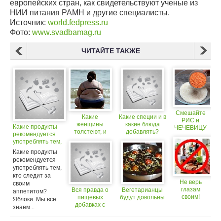
европейских стран, как свидетельствуют ученые из
НИИ питания РАМН и другие специалисты.
Источник:
world.fedpress.ru
Фото:
www.svadbamag.ru
ЧИТАЙТЕ ТАКЖЕ
Смешайте
Какие
Какие специи и в
РИС и
женщины
какие блюда
Какие продукты
ЧЕЧЕВИЦУ
толстеют, и
добавлять?
рекомендуется
и вы
почему!
употреблять тем,
останетесь
кто следит за
довольны
Какие продукты
своим
результатом
рекомендуется
аппетитом?
употреблять тем,
кто следит за
Не верь
своим
глазам
Вся правда о
Вегетарианцы
аппетитом?
своим!
пищевых
будут довольны
Яблоки. Мы все
добавках с
знаем...
индексом Е:
какие вредны,