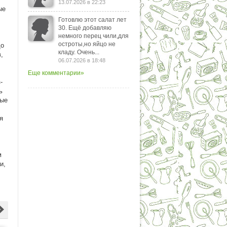
13.07.2026 в 22:23
ые
Готовлю этот салат лет
30. Ещё добавляю
немного перец чили,для
остроты,но яйцо не
до
кладу. Очень...
,
06.07.2026 в 18:48
Еще комментарии»
-
ь
ные
я
м
и,