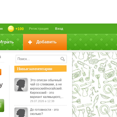
+100
он
Регистрация
Вход
Играть
Добавить
й
Новые комментарии
Это описан обычный
у
чай со сливками, а не
киргизский/ногайский.
Киргизский - это
вариант калмыцкого,...
29.07.2026 в 12:38
До готовности - это
сколько?