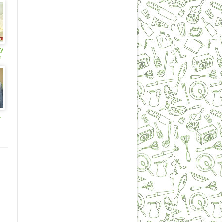
у
и
,
 В
С
.