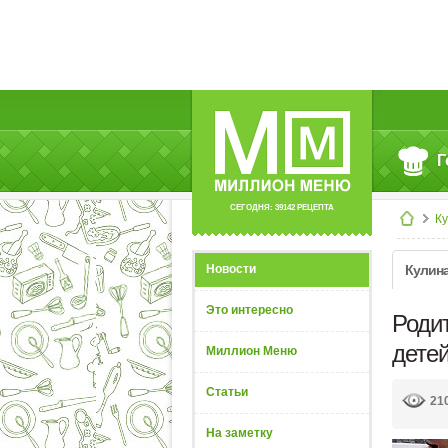
Г
СЕГОДНЯ: 39142 РЕЦЕПТА
К
Новости
Кулин
Это интересно
Роди
дете
Миллион Меню
Статьи
21
На заметку