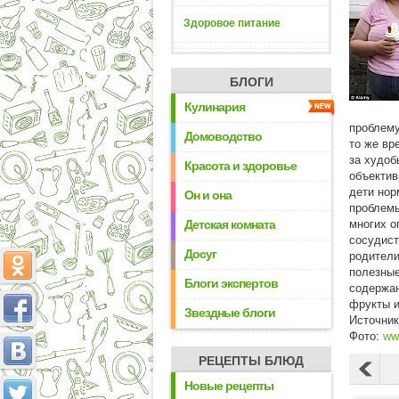
Здоровое питание
БЛОГИ
Кулинария
проблему
Домоводство
то же вр
за худоб
Красота и здоровье
объектив
дети нор
Он и она
проблемы
Детская комната
многих о
сосудист
Досуг
родители
полезные
Блоги экспертов
содержан
фрукты и
Звездные блоги
Источни
Фото:
ww
РЕЦЕПТЫ БЛЮД
Новые рецепты