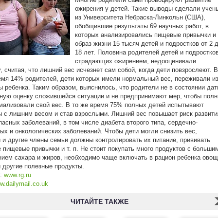
ожирения у детей. Такие выводы сделали учен
из Университета Небраска-Линкольн (США),
обобщившие результаты 69 научных работ, в
которых анализировались пищевые привычки и
образ жизни 15 тысяч детей и подростков от 2 
18 лет. Половина родителей детей и подростков
страдающих ожирением, недооценивали
, считая, что лишний вес исчезнет сам собой, когда дети повзрослеют. В
емя 14% родителей, дети которых имели нормальный вес, переживали из
ы ребенка. Таким образом, выяснилось, что родители не в состоянии дат
ную оценку сложившейся ситуации и не предпринимают мер, чтобы пол
мализовали свой вес. В то же время 75% полных детей испытывают
 с лишним весом и став взрослыми. Лишний вес повышает риск развити
пасных заболеваний, в том числе диабета второго типа, сердечно-
ых и онкологических заболеваний. Чтобы дети могли снизить вес,
 и другие члены семьи должны контролировать их питание, прививать
 пищевые привычки и т. п. Не стоит покупать много продуктов с больши
ием сахара и жиров, необходимо чаще включать в рацион ребенка овощ
 другие полезные продукты.
к:
www.rg.ru
w.dailymail.co.uk
ЧИТАЙТЕ ТАКЖЕ