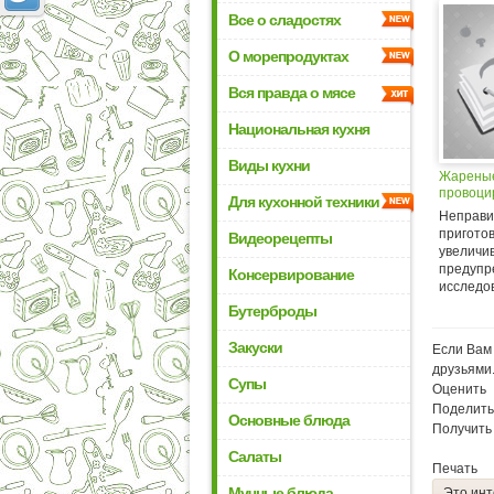
Все о сладостях
О морепродуктах
Вся правда о мясе
Национальная кухня
Виды кухни
Жарены
провоци
Для кухонной техники
Неправи
пригото
Видеорецепты
увеличив
предупр
Консервирование
исследов
Бутерброды
Закуски
Если Вам 
друзьями
Супы
Оценить
Поделить
Основные блюда
Получить
Салаты
Печать
Мучные блюда
Это инт