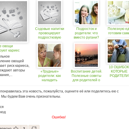
Содовые напитки
Подросток и
Полезную ед
провоцируют
родители: что
готовим сам
подростковую
вместо ругани?
агрессию
е овощи
руют кариес
льное
вление овощей
ает риск кариеса,
10 ОШИБОК
еждают авторы
«Трудные»
Воспитание детей.
КОТОРЫЕ
ания,...
родители: как
Полезные советы
РОДИТЕЛИ
наладить
для родителей о
ДОПУСКАЮТ
отношения?
воспитании детей
ЗАНЯТИЯХ 
РЕБЕНКОМ
понравилась эта новость, пожалуйста, оцените её или поделитесь ею с
. Мы будем Вам очень признательны.
ся
 код
Ошибка!
ересно
2