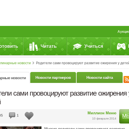
Аукци
отовить
Читать
Учиться
улинарные новости
Родители сами провоцируют развитие ожирения у дете
Новости партнеров
Новости сайта
арные новости
тели сами провоцируют развитие ожирения 
й
Миллион Меню
05
1
10 февраля 2014
Многие родители сами провоцируют развитие