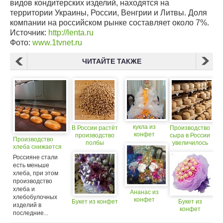
видов кондитерских изделий, находятся на
территории Украины, России, Венгрии и Литвы. Доля
компании на российском рынке составляет около 7%.
Источник:
http://lenta.ru
Фото:
www.1tvnet.ru
ЧИТАЙТЕ ТАКЖЕ
кукла из
В России растёт
Производство
конфет
производство
сыра в России
Производство
полбы
увеличилось
хлеба снижается
на 18%
Россияне стали
есть меньше
хлеба, при этом
производство
хлеба и
Ананас из
хлебобулочных
конфет
Букет из конфет
Букет из
изделий в
конфет
последние...