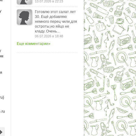
13.07.2026 в 22:23
у
Готовлю этот салат лет
30. Ещё добавляю
немного перец чили,для
остроты,но яйцо не
кладу. Очень...
06.07.2026 в 18:48
Еще комментарии»
у
ом
ая
ru)
.ru