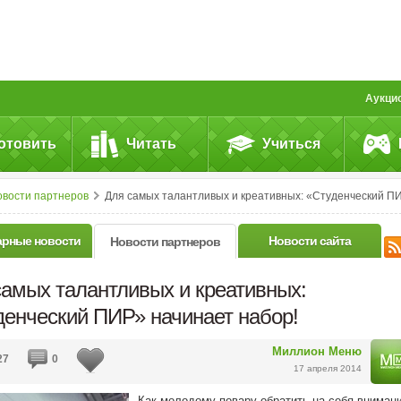
Аукци
отовить
Читать
Учиться
овости партнеров
Для самых талантливых и креативных: «Студенческий ПИР» начинает набор
арные новости
Новости сайта
Новости партнеров
самых талантливых и креативных:
денческий ПИР» начинает набор!
Миллион Меню
27
0
17 апреля 2014
Как молодому повару обратить на себя вниман