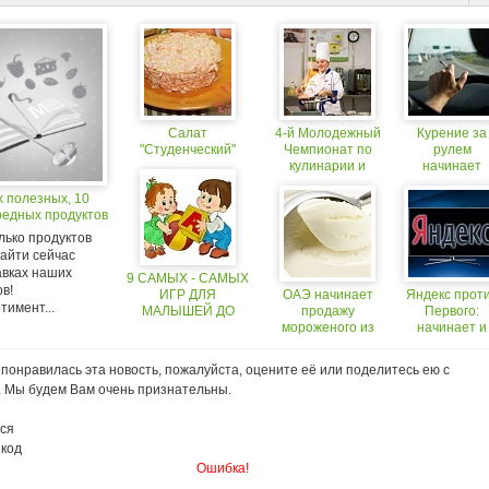
Салат
4-й Молодежный
Курение за
"Студенческий"
Чемпионат по
рулем
кулинарии и
начинает
сервису
«портить
х полезных, 10
«Студенческий
карму»
редных продуктов
ПИР» ждет
участников
лько продуктов
найти сейчас
авках наших
9 САМЫХ - САМЫХ
в!
ИГР ДЛЯ
ОАЭ начинает
Яндекс прот
тимент...
МАЛЫШЕЙ ДО
продажу
Первого:
ГОДА.
мороженого из
начинает и
верблюжьего
выигрывает
молока
понравилась эта новость, пожалуйста, оцените её или поделитесь ею с
. Мы будем Вам очень признательны.
ся
 код
Ошибка!