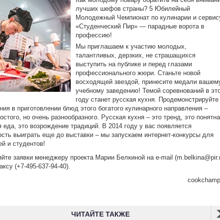
лучших шефов страны? 5 Юбилейный
Молодежный Чемпионат по кулинарии и сервис
«Студенческий Пир» — парадные ворота в
профессию!
Мы приглашаем к участию молодых,
талантливых, дерзких, не страшащихся
выступить на публике и перед глазами
профессионального жюри. Станьте новой
восходящей звездой, принесите медали вашем
учебному заведению! Темой соревнований в эт
году станет русская кухня. Продемонстрируйте
ния в приготовлении блюд этого богатого кулинарного направления –
ростого, но очень разнообразного. Русская кухня – это тренд, это понятн
я еда, это возрождение традиций. В 2014 году у вас появляется
сть выиграть еще до выставки – мы запускаем интернет-конкурсы для
й и студентов!
йте заявки менеджеру проекта Марии Белкиной на e-mail (m.belkina@pir.
ксу (+7-495-637-94-40).
cookchamp
ЧИТАЙТЕ ТАКЖЕ