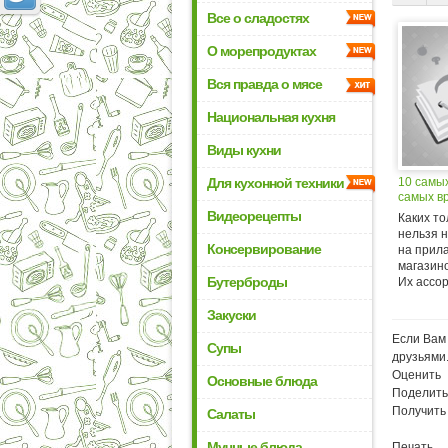
Все о сладостях
О морепродуктах
Вся правда о мясе
Национальная кухня
Виды кухни
Для кухонной техники
10 самы
самых в
Видеорецепты
Каких то
нельзя 
Консервирование
на прил
магазино
Бутерброды
Их ассор
Закуски
Если Вам 
Супы
друзьями
Оценить
Основные блюда
Поделить
Получить
Салаты
Мучные блюда
Печать