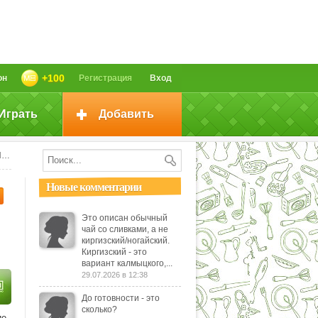
+100
он
Регистрация
Вход
Играть
Добавить
!
Новые комментарии
Это описан обычный
чай со сливками, а не
киргизский/ногайский.
Киргизский - это
вариант калмыцкого,...
29.07.2026 в 12:38
До готовности - это
сколько?
ие