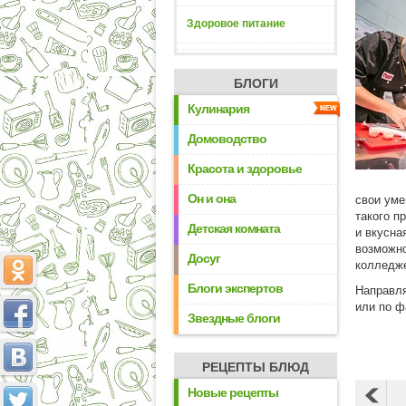
Здоровое питание
БЛОГИ
Кулинария
Домоводство
Красота и здоровье
Он и она
свои уме
такого п
Детская комната
и вкусна
возможно
Досуг
колледже
Блоги экспертов
Направля
или по фа
Звездные блоги
РЕЦЕПТЫ БЛЮД
Новые рецепты