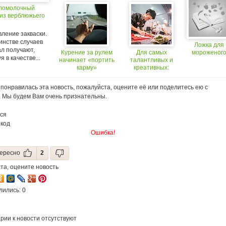
молока Oursson
сломолочный
MF2500
 из верблюжьего
ление закваски.
инстве случаев
Ложка для
ал получают,
Курение за рулем
Для самых
мороженог
я в качестве...
начинает «портить
талантливых и
карму»
креативных:
«Студенческий
ПИР» начинает
понравилась эта новость, пожалуйста, оцените её или поделитесь ею с
набор!
. Мы будем Вам очень признательны.
ся
 код
Ошибка!
ересно
2
та, оцените новость
лились: 0
рии к новости отсутствуют