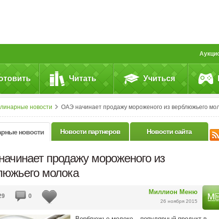
Аукци
отовить
Читать
Учиться
улинарные новости
ОАЭ начинает продажу мороженого из верблюжьего молок
Новости партнеров
Новости сайта
арные новости
начинает продажу мороженого из
люжьего молока
Миллион Меню
29
0
26 ноября 2015
Верблюжье молоко – популярный продукт в