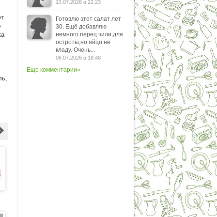
13.07.2026 в 22:23
ют
Готовлю этот салат лет
»
30. Ещё добавляю
ка
немного перец чили,для
остроты,но яйцо не
кладу. Очень...
06.07.2026 в 18:48
Еще комментарии»
ль,
о