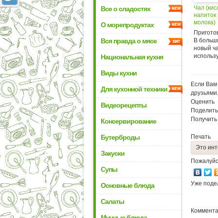
Чал (ки
Все о сладостях
напиток
молока)
О морепродуктах
Приготов
Вся правда о мясе
В больш
новый ч
использу
Национальная кухня
Виды кухни
Если Вам 
Для кухонной техники
друзьями
Оценить
Видеорецепты
Поделить
Получить
Консервирование
Бутерброды
Печать
Это инт
Закуски
Пожалуйс
Супы
Уже поде
Основные блюда
Салаты
Коммента
Мучные блюда