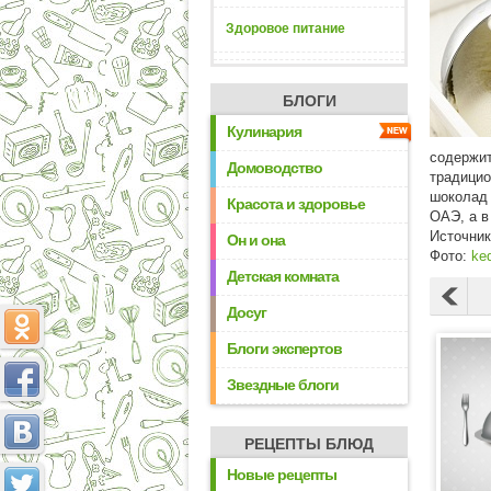
Здоровое питание
БЛОГИ
Кулинария
содержит
Домоводство
традицио
шоколад 
Красота и здоровье
ОАЭ, а в
Источни
Он и она
Фото:
ke
Детская комната
Досуг
Блоги экспертов
Звездные блоги
РЕЦЕПТЫ БЛЮД
Новые рецепты