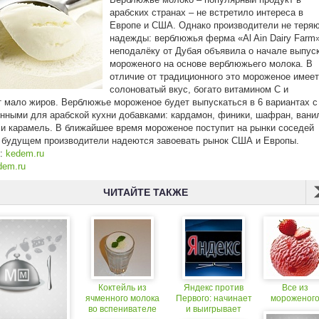
арабских странах – не встретило интереса в
Европе и США. Однако производители не теря
надежды: верблюжья ферма «Al Ain Dairy Farm
неподалёку от Дубая объявила о начале выпус
мороженого на основе верблюжьего молока. В
отличие от традиционного это мороженое имеет
солоноватый вкус, богато витамином С и
 мало жиров. Верблюжье мороженое будет выпускаться в 6 вариантах с
нными для арабской кухни добавками: кардамон, финики, шафран, вани
и карамель. В ближайшее время мороженое поступит на рынки соседей
 будущем производители надеются завоевать рынок США и Европы.
к:
kedem.ru
dem.ru
ЧИТАЙТЕ ТАКЖЕ
Коктейль из
Яндекс против
Все из
ячменного молока
Первого: начинает
мороженог
во вспенивателе
и выигрывает