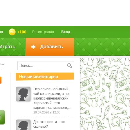
+100
он
Регистрация
Вход
Играть
Добавить
а
Новые комментарии
Это описан обычный
чай со сливками, а не
киргизский/ногайский.
Киргизский - это
вариант калмыцкого,...
29.07.2026 в 12:38
До готовности - это
сколько?