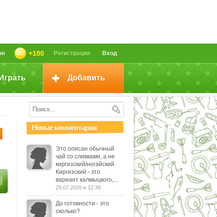
+100
он
Регистрация
Вход
Играть
Добавить
Новые комментарии
Это описан обычный
чай со сливками, а не
киргизский/ногайский.
Киргизский - это
вариант калмыцкого,...
29.07.2026 в 12:38
До готовности - это
сколько?