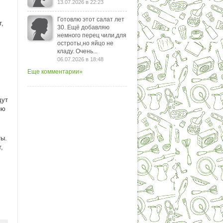
13.07.2026 в 22:23
Готовлю этот салат лет
т,
30. Ещё добавляю
немного перец чили,для
остроты,но яйцо не
кладу. Очень...
06.07.2026 в 18:48
Еще комментарии»
дут
ию
ты.
,