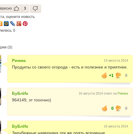
ересно
3
та, оцените новость
лились: 0
ии (3):
Римма
14 августа 2014
Продукты со своего огорода - есть и полезнее и приятнее.
+1
0
БуБлИк
16 августа 2014 ответ на
Римма
964149, эт тооочно)
0
0
БуБлИк
16 августа 2014
Зарубежные наверняка эти же опять всеумные