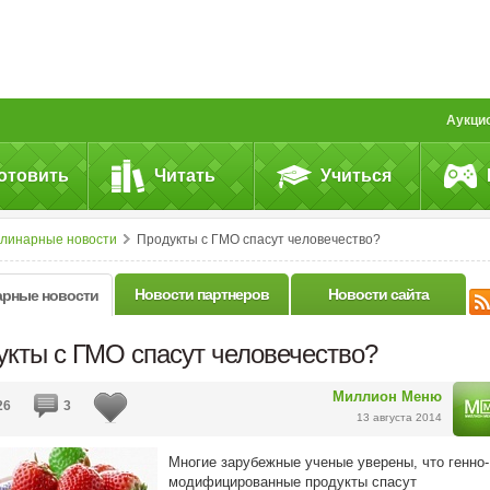
Аукци
отовить
Читать
Учиться
улинарные новости
Продукты с ГМО спасут человечество?
Новости партнеров
Новости сайта
арные новости
укты с ГМО спасут человечество?
Миллион Меню
26
3
13 августа 2014
Многие зарубежные ученые уверены, что генно-
модифицированные продукты спасут