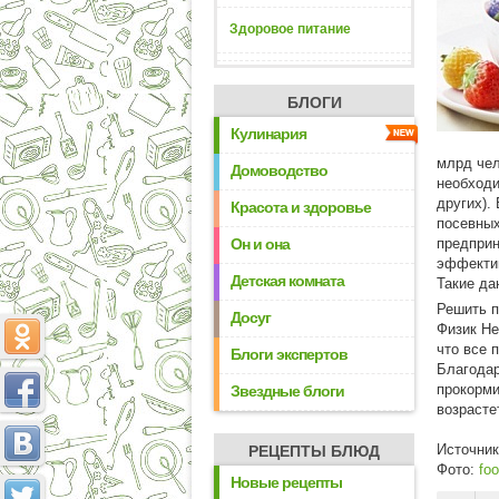
Здоровое питание
БЛОГИ
Кулинария
млрд чел
Домоводство
необходи
других).
Красота и здоровье
посевных
Он и она
предприн
эффектив
Детская комната
Такие да
Решить п
Досуг
Физик Не
что все 
Блоги экспертов
Благодар
прокорми
Звездные блоги
возрасте
Источни
РЕЦЕПТЫ БЛЮД
Фото:
foo
Новые рецепты