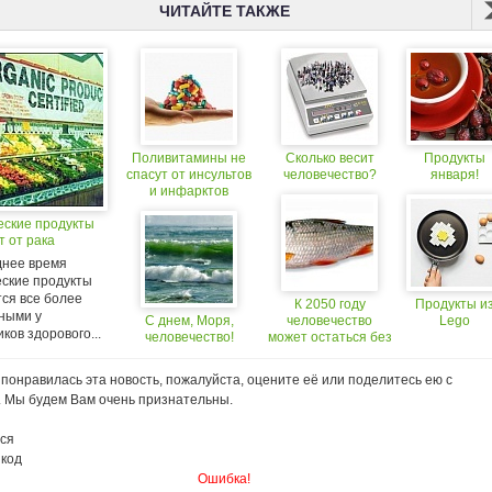
ЧИТАЙТЕ ТАКЖЕ
Поливитамины не
Сколько весит
Продукты
спасут от инсультов
человечество?
января!
и инфарктов
еские продукты
т от рака
днее время
еские продукты
ся все более
К 2050 году
Продукты и
ными у
С днем, Моря,
человечество
Lego
ков здорового...
человечество!
может остаться без
рыбы
понравилась эта новость, пожалуйста, оцените её или поделитесь ею с
. Мы будем Вам очень признательны.
ся
 код
Ошибка!