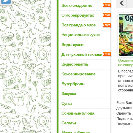
Все о сладостях
О морепродуктах
Вся правда о мясе
Национальная кухня
Виды кухни
Для кухонной техники
Органич
Видеорецепты
не спасу
В после
Консервирование
органич
становят
Бутерброды
популяр
сторонни
Закуски
Если Вам 
Супы
друзьями
Основные блюда
Оценить
Поделить
Салаты
Получить
Мучные блюда