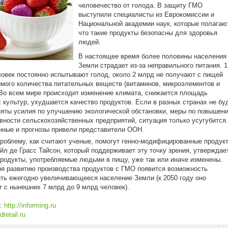
человечество от голода. В защиту ГМО
выступили специалисты из Еврокомиссии и
Национальной академии наук, которые полагаю
что такие продукты безопасны для здоровья
людей.
В настоящее время более половины населения
Земли страдает из-за неправильного питания. 1
овек постоянно испытывают голод, около 2 млрд не получают с пищей
мого количества питательных веществ (витаминов, микроэлементов и
 Во всем мире происходит изменение климата, снижается площадь
 культур, ухудшается качество продуктов. Если в разных странах не бу
яты усилия по улучшению экологической обстановки, меры по повышен
ности сельскохозяйственных предприятий, ситуация только усугубится.
нные и прогнозы привели представители ООН.
роблему, как считают ученые, помогут генно-модифицированные продук
йл де Грасс Тайсон, который поддерживает эту точку зрения, утверждает
продукты, употребляемые людьми в пищу, уже так или иначе изменены.
я развитию производства продуктов с ГМО появится возможность
ть ежегодно увеличивающееся население Земли (к 2050 году оно
т с нынешних 7 млрд до 9 млрд человек).
к:
http://informing.ru
dretail.ru